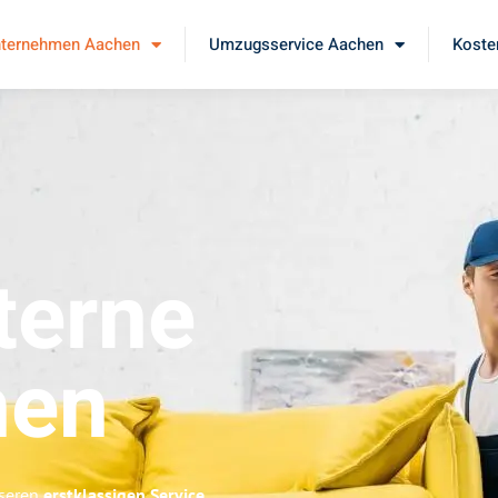
ternehmen Aachen
Umzugsservice Aachen
Koste
erne
hen
nseren
erstklassigen Service