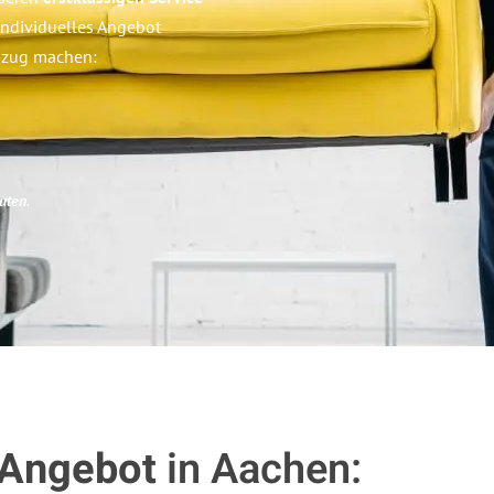
r individuelles Angebot
Umzug machen:
uten
.
 Angebot
in Aachen: