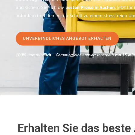
und sichern Sie sich die
besten Preise in Aachen
. Jetzt Ih
anfordern und den ersten Schritt zu einem stressfreien 
UNVERBINDLICHES ANGEBOT ERHALTEN
100% unverbindlich
– Garantiert eine Antwort
innerhalb von 15 Min
Erhalten Sie das
beste