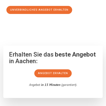
UNVERBINDLICHES ANGEBOT ERHALTEN
100% unverbindlich
– Garantiert eine Antwort
innerhalb von 15
Minuten
.
Erhalten Sie das
beste Angebot
in Aachen:
ANGEBOT ERHALTEN
Angebot
in 15 Minuten
(garantiert).