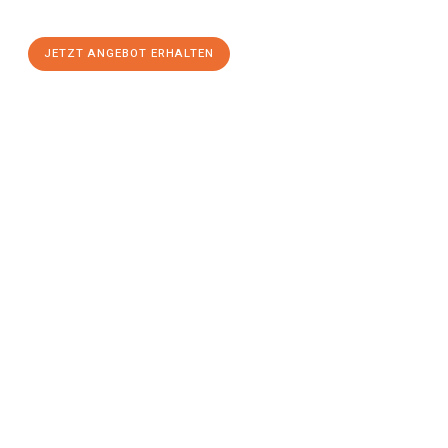
stressfreien Umzug
mit maximalem Komfort:
JETZT ANGEBOT ERHALTEN