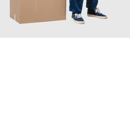
JETZT ANFRAGEN
Erleben Sie mit Umzugsmeister Wolf Aachen, wie
einfach und
stressfrei Ihr Umzug Aachen Anderlecht
sein kann. Unser
Expertenteam steht bereit, um Ihnen einen reibungslosen
Übergang in Ihr neues Zuhause zu garantieren.
Jetzt
unverbindliches Angebot
erhalten &