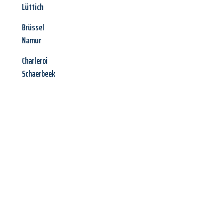
Lüttich
Brüssel
Namur
Charleroi
Schaerbeek
Jetzt anfragen &
Angebot
mit Best-Preis
erhalten!
Schicken Sie uns jetzt Ihre unverbindliche Anfrage und sichern
Sie sich Ihr
individuelles Umzugsangebot für Ihr Anliegen in
Aachen
zum Best-Preis! Nutzen Sie die Gelegenheit für einen