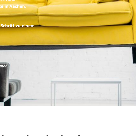
se in Aachen
.
 Schritt zu einem
uten
.