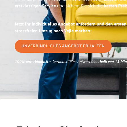
erstklassigen Service
und sichern Sie sich die
besten Prei
Jetzt Ihr individuelles Angebot anfordern und den ersten
stressfreien Umzug nach Vejle machen:
UNVERBINDLICHES ANGEBOT ERHALTEN
100% unverbindlich
– Garantiert eine Antwort
innerhalb von 15 Min