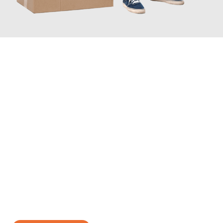
JETZT ANFRAGEN
Erleben Sie mit Umzugsmeister Wolf Aachen, wie
einfach und
stressfrei Ihr Umzug Aachen Oulu
sein kann. Unser
Expertenteam steht bereit, um Ihnen einen reibungslosen
Übergang in Ihr neues Zuhause zu garantieren.
Jetzt
unverbindliches Angebot
erhalten &
100€ sparen: