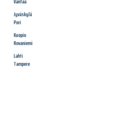
Vantaa
Jyväskylä
Pori
Kuopio
Rovaniemi
Lahti
Tampere
Jetzt anfragen &
Angebot
mit Best-Preis
erhalten!