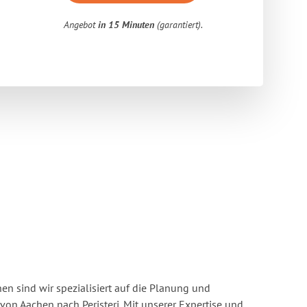
Angebot
in 15 Minuten
(garantiert).
n sind wir spezialisiert auf die Planung und
n Aachen nach Peristeri. Mit unserer Expertise und