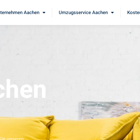
ternehmen Aachen
Umzugsservice Aachen
Koste
chen
Sie unseren