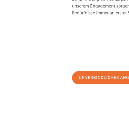
unserem Engagement sorgen 
Bedürfnisse immer an erster 
UNVERBINDLICHES AN