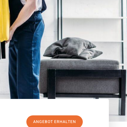
ANGEBOT ERHALTEN