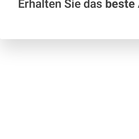
Erhalten Sie das
beste