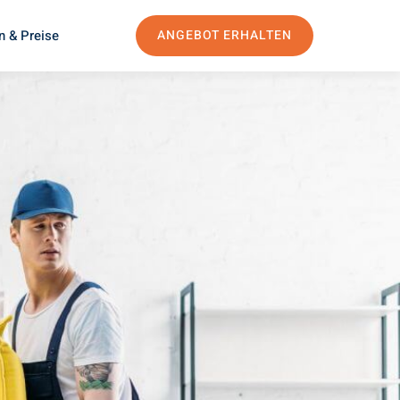
n & Preise
ANGEBOT ERHALTEN