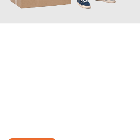
JETZT ANFRAGEN
Erleben Sie mit Umzugsmeister Wolf Aachen, wie
einfach und
stressfrei Ihr Umzug Aachen Rom
sein kann. Unser
Expertenteam steht bereit, um Ihnen einen reibungslosen
Übergang in Ihr neues Zuhause zu garantieren.
Jetzt
unverbindliches Angebot
erhalten &
100€ sparen: