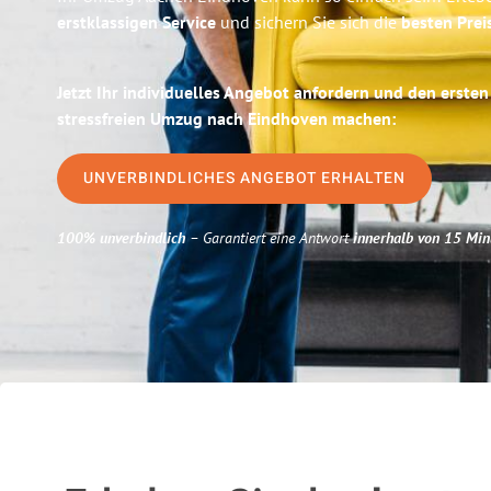
erstklassigen Service
und sichern Sie sich die
besten Prei
Jetzt Ihr individuelles Angebot anfordern und den ersten
stressfreien Umzug nach Eindhoven machen:
UNVERBINDLICHES ANGEBOT ERHALTEN
100% unverbindlich
– Garantiert eine Antwort
innerhalb von 15 Min