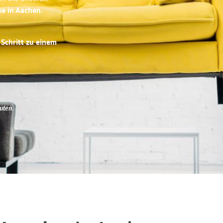
se in Aachen
.
 Schritt zu einem
uten
.