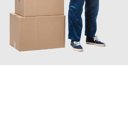
JETZT ANFRAGEN
Erleben Sie mit Umzugsmeister Wolf Aachen, wie
einfach und
stressfrei Ihr Umzug Aachen Bettembourg
sein kann. Unser