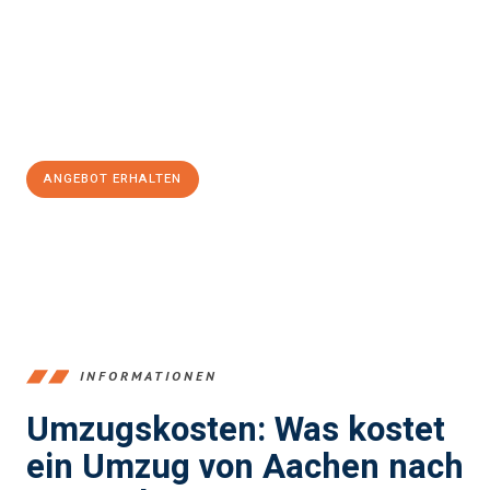
Expertenteam steht bereit, um Ihnen einen reibungslosen
Übergang in Ihr neues Zuhause zu garantieren.
Jetzt
unverbindliches Angebot
erhalten &
100€ sparen:
ANGEBOT ERHALTEN
+4915792653346
INFORMATIONEN
Umzugskosten: Was kostet
ein Umzug von Aachen nach