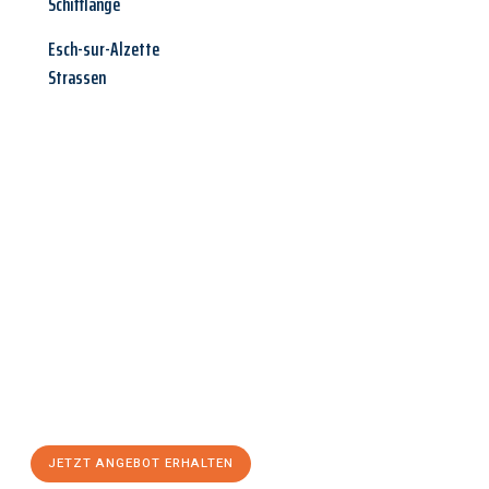
Schifflange
Esch-sur-Alzette
Strassen
Jetzt anfragen &
Angebot
mit Best-Preis
erhalten!
Schicken Sie uns jetzt Ihre unverbindliche Anfrage und sichern
Sie sich Ihr
individuelles Umzugsangebot für Ihr Anliegen in
Aachen
zum Best-Preis! Nutzen Sie die Gelegenheit für einen
stressfreien Umzug
mit maximalem Komfort:
JETZT ANGEBOT ERHALTEN