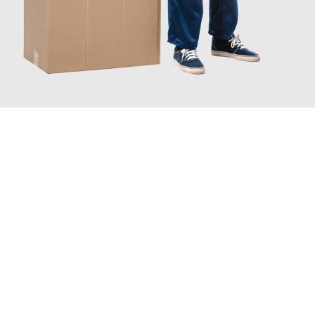
JETZT ANFRAGEN
Erleben Sie mit Umzugsmeister Wolf Aachen, wie
einfach und
stressfrei Ihr Umzug Aachen Schifflange
sein kann. Unser
Expertenteam steht bereit, um Ihnen einen reibungslosen
Übergang in Ihr neues Zuhause zu garantieren.