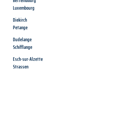
Bettembourg
Luxembourg
Diekirch
Petange
Dudelange
Schifflange
Esch-sur-Alzette
Strassen
Jetzt anfragen &
Angebot
mit Best-Preis
erhalten!