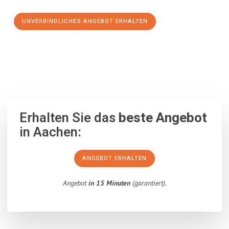
UNVERBINDLICHES ANGEBOT ERHALTEN
100% unverbindlich
– Garantiert eine Antwort
innerhalb von 15
Minuten
.
Erhalten Sie das
beste Angebot
in Aachen:
ANGEBOT ERHALTEN
Angebot
in 15 Minuten
(garantiert).