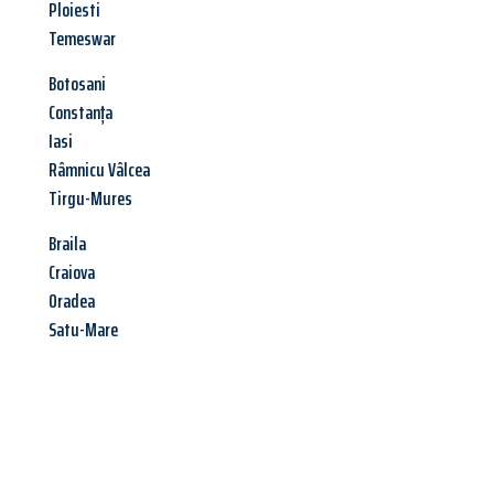
Ploiesti
Temeswar
Botosani
Constanța
Iasi
Râmnicu Vâlcea
Tirgu-Mures
Braila
Craiova
Oradea
Satu-Mare