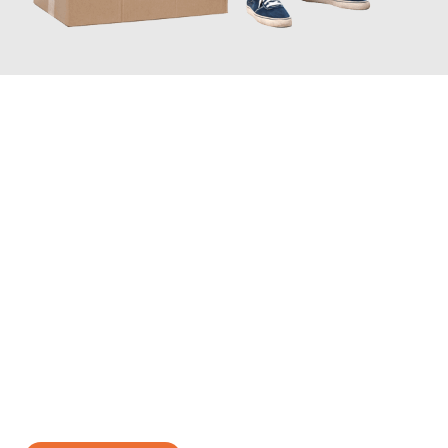
JETZT ANFRAGEN
Erleben Sie mit Umzugsmeister Wolf Aachen, wie
einfach und
stressfrei Ihr Umzug Aachen Braila
sein kann. Unser
Expertenteam steht bereit, um Ihnen einen reibungslosen
Übergang in Ihr neues Zuhause zu garantieren.
Jetzt
unverbindliches Angebot
erhalten &
100€ sparen: