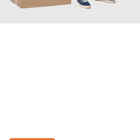
JETZT ANFRAGEN
Erleben Sie mit Umzugsmeister Wolf Aachen, wie
einfach und
stressfrei Ihr Umzug Aachen Traun
sein kann. Unser
Expertenteam steht bereit, um Ihnen einen reibungslosen
Übergang in Ihr neues Zuhause zu garantieren.
Jetzt
unverbindliches Angebot
erhalten &
100€ sparen: