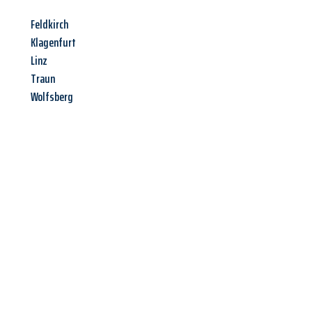
Feldkirch
Klagenfurt
Linz
Traun
Wolfsberg
Jetzt anfragen &
Angebot
mit Best-Preis
erhalten!
Schicken Sie uns jetzt Ihre unverbindliche Anfrage und sichern
Sie sich Ihr
individuelles Umzugsangebot für Ihr Anliegen in
Aachen
zum Best-Preis! Nutzen Sie die Gelegenheit für einen
stressfreien Umzug
mit maximalem Komfort: