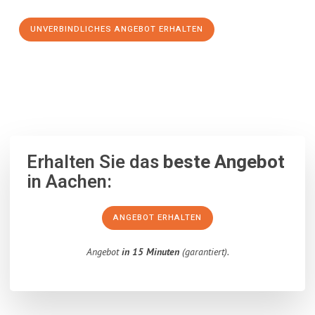
UNVERBINDLICHES ANGEBOT ERHALTEN
100% unverbindlich
– Garantiert eine Antwort
innerhalb von 15
Minuten
.
Erhalten Sie das
beste Angebot
in Aachen:
ANGEBOT ERHALTEN
Angebot
in 15 Minuten
(garantiert).