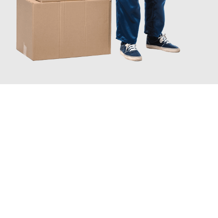
JETZT ANFRAGEN
Erleben Sie mit Umzugsmeister Wolf Aachen, wie
einfach und
stressfrei Ihr Umzug Aachen Kapfenberg
sein kann. Unser
Expertenteam steht bereit, um Ihnen einen reibungslosen
Übergang in Ihr neues Zuhause zu garantieren.