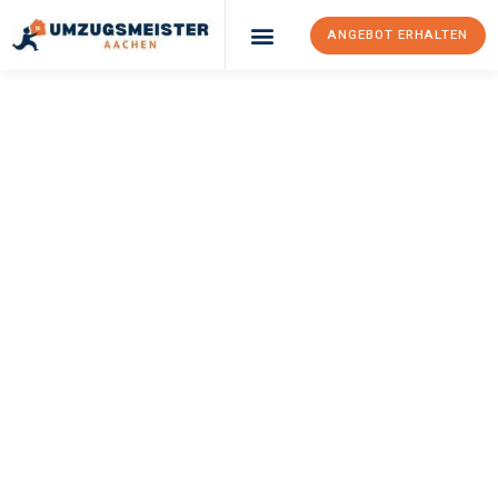
ANGEBOT ERHALTEN
Umzugsunternehmen Aachen
Umzugsservice Aachen
UMZUGSMEISTER
WOLF
Umzug Aachen
Bregenz
Ihr Umzug Aachen Bregenz kann so einfach sein! Erleben Sie
unseren
erstklassigen Service
und sichern Sie sich die
besten
Preise in Aachen
.
Jetzt Ihr individuelles Angebot anfordern und den ersten
Schritt zu einem stressfreien Umzug nach Bregenz machen: