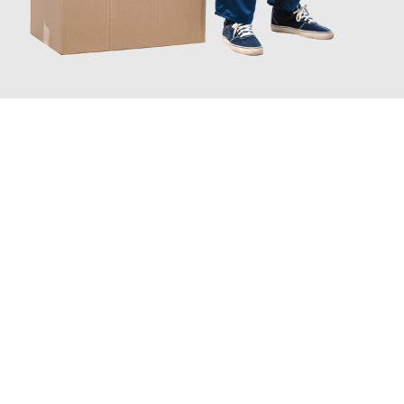
JETZT ANFRAGEN
Erleben Sie mit Umzugsmeister Wolf Aachen, wie
einfach und
stressfrei Ihr Umzug Aachen Bregenz
sein kann. Unser
Expertenteam steht bereit, um Ihnen einen reibungslosen
Übergang in Ihr neues Zuhause zu garantieren.
Jetzt
unverbindliches Angebot
erhalten &
100€ sparen: