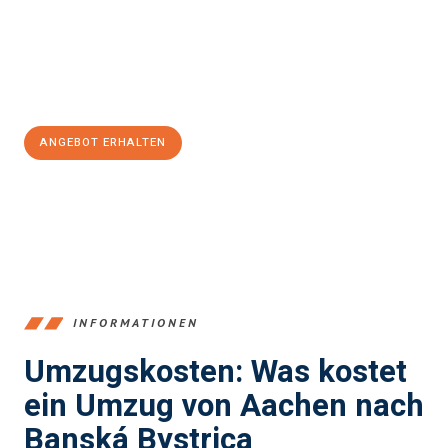
Übergang in Ihr neues Zuhause zu garantieren.
Jetzt
unverbindliches Angebot
erhalten &
100€ sparen:
ANGEBOT ERHALTEN
+4915792653346
INFORMATIONEN
Umzugskosten: Was kostet
ein Umzug von Aachen nach
Banská Bystrica