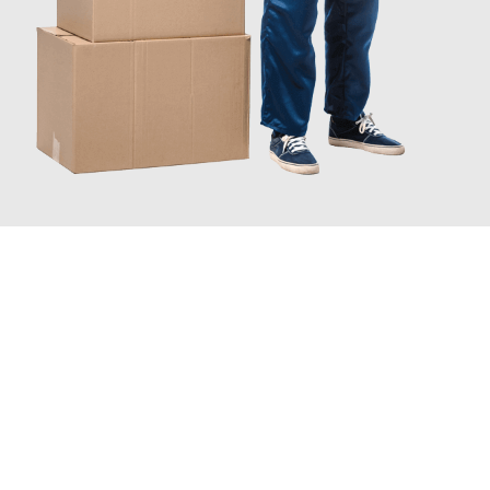
JETZT ANFRAGEN
Erleben Sie mit Umzugsmeister Wolf Aachen, wie
einfach und
stressfrei Ihr Umzug Aachen Banská Bystrica
sein kann. Unser
Expertenteam steht bereit, um Ihnen einen reibungslosen