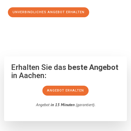
UNVERBINDLICHES ANGEBOT ERHALTEN
100% unverbindlich
– Garantiert eine Antwort
innerhalb von 15
Minuten
.
Erhalten Sie das
beste Angebot
in Aachen:
ANGEBOT ERHALTEN
Angebot
in 15 Minuten
(garantiert).