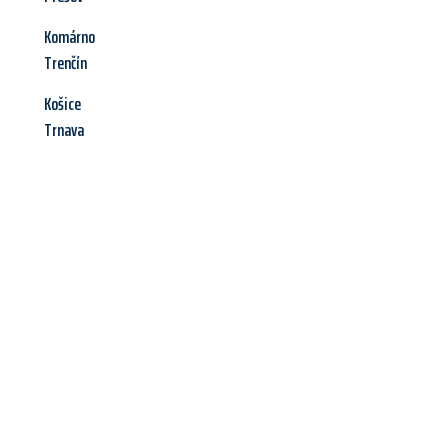
Komárno
Trenčín
Košice
Trnava
Jetzt anfragen &
Angebot
mit Best-Preis
erhalten!
Schicken Sie uns jetzt Ihre unverbindliche Anfrage und sichern
Sie sich Ihr
individuelles Umzugsangebot für Ihr Anliegen in
Aachen
zum Best-Preis! Nutzen Sie die Gelegenheit für einen
stressfreien Umzug
mit maximalem Komfort: