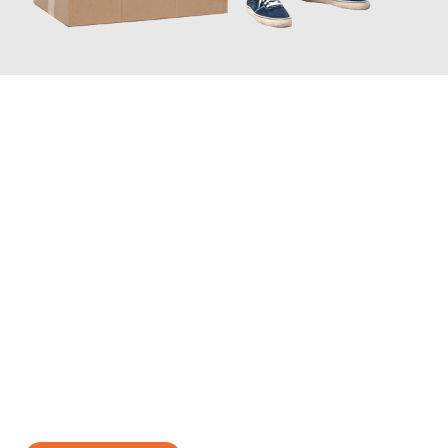
JETZT ANFRAGEN
Erleben Sie mit Umzugsmeister Wolf Aachen, wie
einfach und
stressfrei Ihr Umzug Aachen Ostrau
sein kann. Unser
Expertenteam steht bereit, um Ihnen einen reibungslosen
Übergang in Ihr neues Zuhause zu garantieren.
Jetzt
unverbindliches Angebot
erhalten &
100€ sparen: