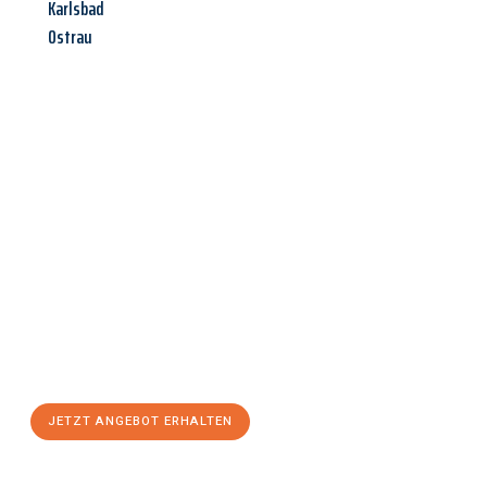
Karlsbad
Ostrau
Jetzt anfragen &
Angebot
mit Best-Preis
erhalten!
Schicken Sie uns jetzt Ihre unverbindliche Anfrage und sichern
Sie sich Ihr
individuelles Umzugsangebot für Ihr Anliegen in
Aachen
zum Best-Preis! Nutzen Sie die Gelegenheit für einen
stressfreien Umzug
mit maximalem Komfort:
JETZT ANGEBOT ERHALTEN