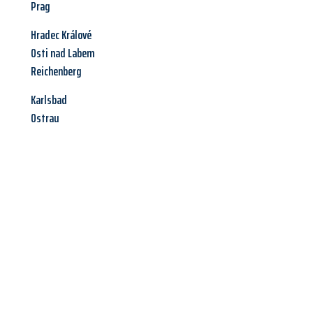
Prag
Hradec Králové
Osti nad Labem
Reichenberg
Karlsbad
Ostrau
Jetzt anfragen &
Angebot
mit Best-Preis
erhalten!
Schicken Sie uns jetzt Ihre unverbindliche Anfrage und sichern
Sie sich Ihr
individuelles Umzugsangebot für Ihr Anliegen in