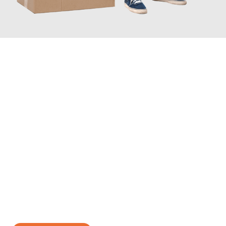
JETZT ANFRAGEN
Erleben Sie mit Umzugsmeister Wolf Aachen, wie
einfach und
stressfrei Ihr Umzug Aachen Liberec
sein kann. Unser
Expertenteam steht bereit, um Ihnen einen reibungslosen
Übergang in Ihr neues Zuhause zu garantieren.
Jetzt
unverbindliches Angebot
erhalten &
100€ sparen: