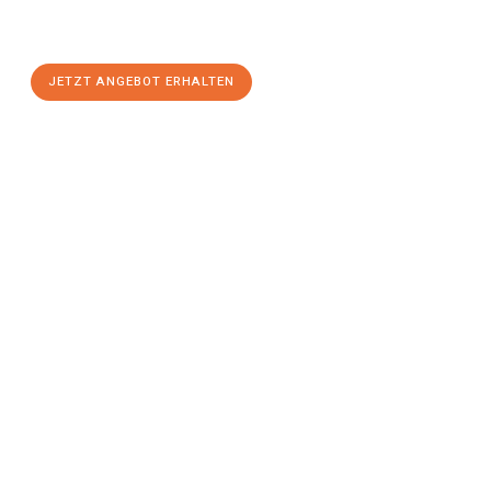
Aachen
zum Best-Preis! Nutzen Sie die Gelegenheit für einen
stressfreien Umzug
mit maximalem Komfort:
JETZT ANGEBOT ERHALTEN