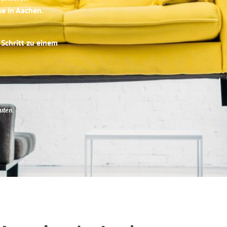
se in Aachen
.
 Schritt zu einem
uten
.