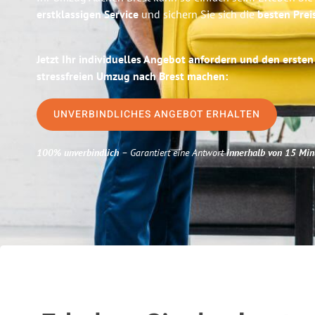
erstklassigen Service
und sichern Sie sich die
besten Prei
Jetzt Ihr individuelles Angebot anfordern und den ersten
stressfreien Umzug nach Brest machen:
UNVERBINDLICHES ANGEBOT ERHALTEN
100% unverbindlich
– Garantiert eine Antwort
innerhalb von 15 Min