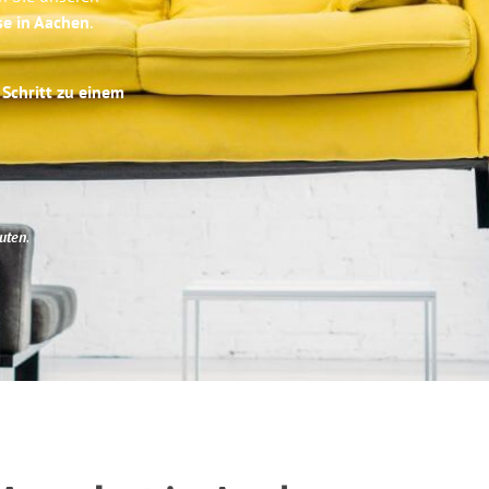
se in Aachen
.
 Schritt zu einem
uten
.