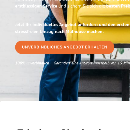
erstklassigen Service
und sichern Sie sich die
besten Prei
Jetzt Ihr individuelles Angebot anfordern und den ersten
stressfreien Umzug nach Mulhouse machen:
UNVERBINDLICHES ANGEBOT ERHALTEN
100% unverbindlich
– Garantiert eine Antwort
innerhalb von 15 Min