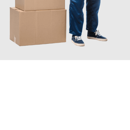
JETZT ANFRAGEN
Erleben Sie mit Umzugsmeister Wolf Aachen, wie
einfach und
stressfrei Ihr Umzug Aachen Saint-Étienne
sein kann. Unser
Expertenteam steht bereit, um Ihnen einen reibungslosen