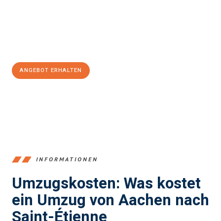
Übergang in Ihr neues Zuhause zu garantieren.
Jetzt
unverbindliches Angebot
erhalten &
100€ sparen:
ANGEBOT ERHALTEN
+4915792653346
INFORMATIONEN
Umzugskosten: Was kostet
ein Umzug von Aachen nach
Saint-Étienne