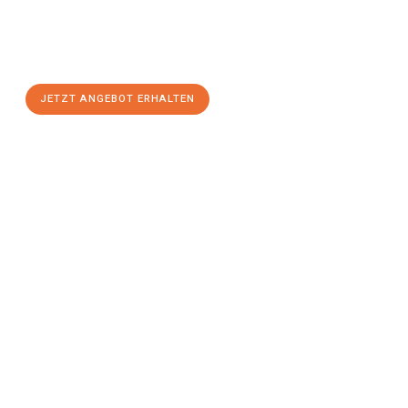
Sie sich Ihr
individuelles Umzugsangebot für Ihr Anliegen in
Aachen
zum Best-Preis! Nutzen Sie die Gelegenheit für einen
stressfreien Umzug
mit maximalem Komfort:
JETZT ANGEBOT ERHALTEN