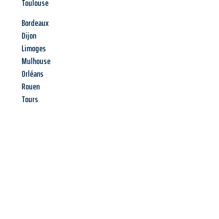
Toulouse
Bordeaux
Dijon
Limoges
Mulhouse
Orléans
Rouen
Tours
Jetzt anfragen &
Angebot
mit Best-Preis
erhalten!
Schicken Sie uns jetzt Ihre unverbindliche Anfrage und sichern