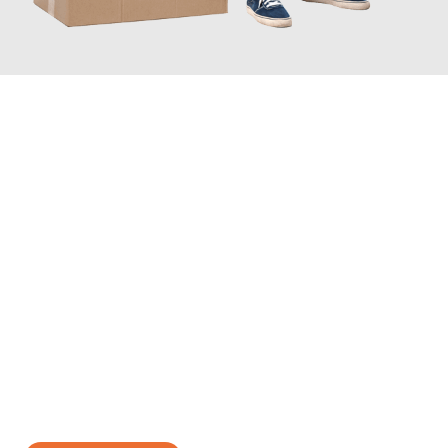
JETZT ANFRAGEN
Erleben Sie mit Umzugsmeister Wolf Aachen, wie
einfach und
stressfrei Ihr Umzug Aachen Molde
sein kann. Unser
Expertenteam steht bereit, um Ihnen einen reibungslosen
Übergang in Ihr neues Zuhause zu garantieren.
Jetzt
unverbindliches Angebot
erhalten &
100€ sparen: