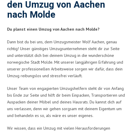
den Umzug von Aachen
nach Molde
Du planst einen Umzug von Aachen nach Molde?
Dann bist du bei uns, dem Umzugsmeister Wolf Aachen, genau
richtig! Unser günstiges Umzugsunternehmen steht dir zur Seite
und unterstützt dich bei deinem Umzug in die wunderschöne
norwegische Stadt Molde. Mit unserer langjährigen Erfahrung und
unserer professionellen Arbeitsweise sorgen wir dafür, dass dein
Umzug reibungslos und stressfrei verläuft.
Unser Team von engagierten Umzugshelfern steht dir von Anfang
bis Ende zur Seite und hilft dir beim Einpacken, Transportieren und
Auspacken deiner Möbel und deines Hausrats. Du kannst dich auf
uns verlassen, denn wir gehen sorgsam mit deinem Eigentum um
und behandeln es so, als wäre es unser eigenes.
Wir wissen, dass ein Umzug mit vielen Herausforderungen