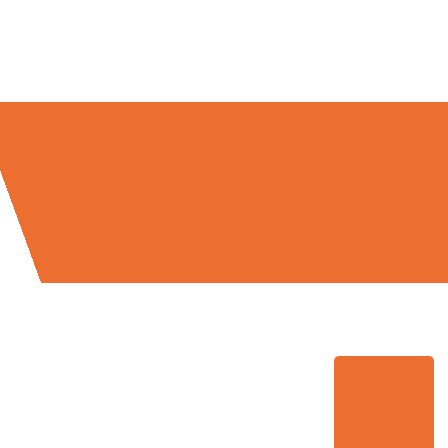
Umzugsmeister Wolf in Zahlen: