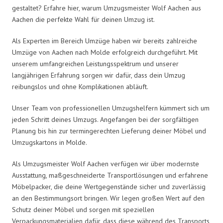
gestaltet? Erfahre hier, warum Umzugsmeister Wolf Aachen aus
Aachen die perfekte Wahl für deinen Umzug ist.
Als Experten im Bereich Umzüge haben wir bereits zahlreiche
Umzüge von Aachen nach Molde erfolgreich durchgeführt. Mit
unserem umfangreichen Leistungsspektrum und unserer
langjährigen Erfahrung sorgen wir dafür, dass dein Umzug
reibungslos und ohne Komplikationen abläuft.
Unser Team von professionellen Umzugshelfern kümmert sich um
jeden Schritt deines Umzugs. Angefangen bei der sorgfältigen
Planung bis hin zur termingerechten Lieferung deiner Möbel und
Umzugskartons in Molde.
Als Umzugsmeister Wolf Aachen verfügen wir über modernste
Ausstattung, maßgeschneiderte Transportlösungen und erfahrene
Möbelpacker, die deine Wertgegenstände sicher und zuverlässig
an den Bestimmungsort bringen. Wir legen großen Wert auf den
Schutz deiner Möbel und sorgen mit speziellen
Verpackungsmaterialien dafür, dass diese während des Transports