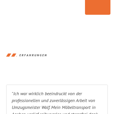
ERFAHRUNGEN
"Ich war wirklich beeindruckt von der
professionellen und zuverlässigen Arbeit von
Umzugsmeister Wolf. Mein Möbeltransport in