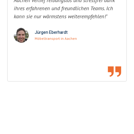
Aachen verlief reibungslos und stressfrei dank
ihres erfahrenen und freundlichen Teams. Ich
kann sie nur wärmstens weiterempfehlen!"
Jürgen Eberhardt
Möbeltransport in Aachen