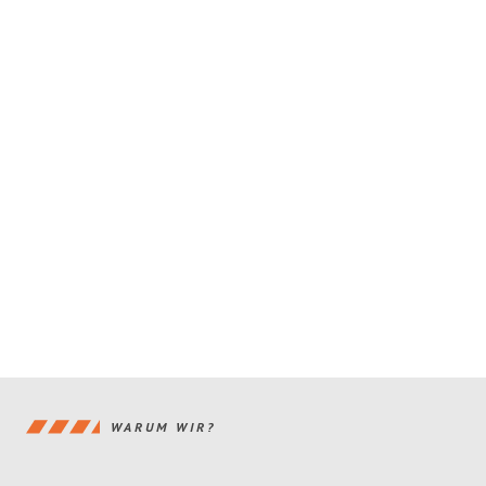
WARUM WIR?