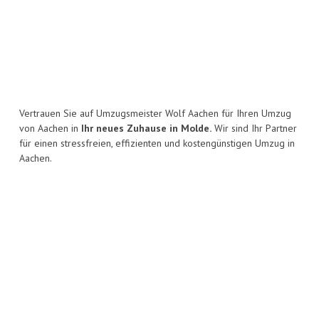
Vertrauen Sie auf Umzugsmeister Wolf Aachen für Ihren Umzug
von Aachen in
Ihr neues Zuhause in Molde.
Wir sind Ihr Partner
für einen stressfreien, effizienten und kostengünstigen Umzug in
Aachen.