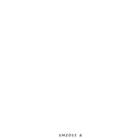
UMZÜGE &