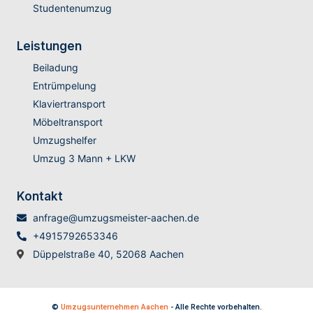
Studentenumzug
Leistungen
Beiladung
Entrümpelung
Klaviertransport
Möbeltransport
Umzugshelfer
Umzug 3 Mann + LKW
Kontakt
anfrage@umzugsmeister-aachen.de
+4915792653346
Düppelstraße 40, 52068 Aachen
©
Umzugsunternehmen Aachen
- Alle Rechte vorbehalten.