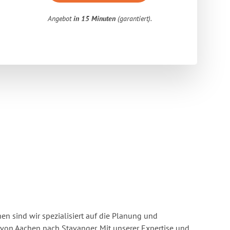
Angebot
in 15 Minuten
(garantiert).
n sind wir spezialisiert auf die Planung und
on Aachen nach Stavanger. Mit unserer Expertise und