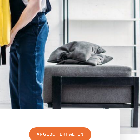
ANGEBOT ERHALTEN