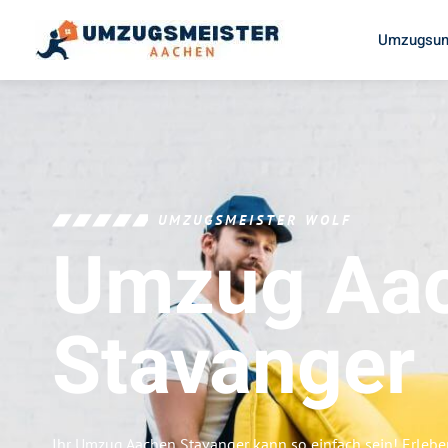
Umzugsun
UMZUGSMEISTER WOLF
Umzug Aa
Stavanger
Ihr Umzug Aachen Stavanger kann so einfach sein! Erlebe