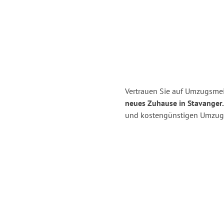
Vertrauen Sie auf Umzugsmei
neues Zuhause in Stavanger.
und kostengünstigen Umzug 