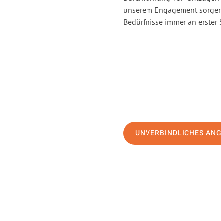
unserem Engagement sorgen 
Bedürfnisse immer an erster 
UNVERBINDLICHES AN