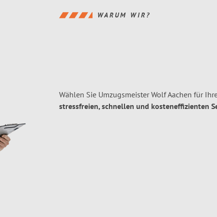
WARUM WIR?
Wählen Sie Umzugsmeister Wolf Aachen für Ihr
stressfreien, schnellen und kosteneffizienten S