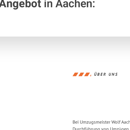
 Angebot
in Aachen:
ÜBER UNS
Bei Umzugsmeister Wolf Aache
Durchführung von Umzügen v