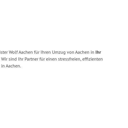
ster Wolf Aachen für Ihren Umzug von Aachen in
Ihr
Wir sind Ihr Partner für einen stressfreien, effizienten
in Aachen.