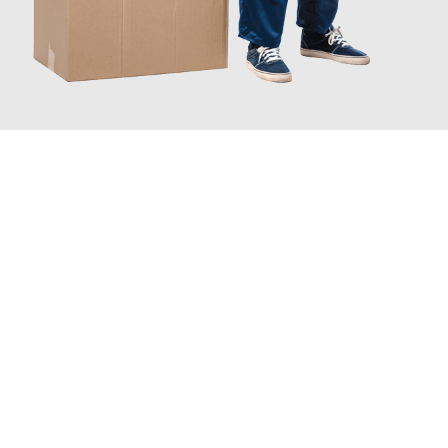
JETZT ANFRAGEN
Erleben Sie mit Umzugsmeister Wolf Aachen, wie
einfach und
stressfrei Ihr Umzug Aachen Trondheim
sein kann. Unser
Expertenteam steht bereit, um Ihnen einen reibungslosen
Übergang in Ihr neues Zuhause zu garantieren.
Jetzt
unverbindliches Angebot
erhalten &