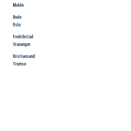
Molde
Bodo
Oslo
Fredrikstad
Stavanger
Kristiansand
Tromso
Jetzt anfragen &
Angebot
mit Best-Preis
erhalten!