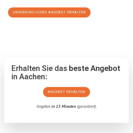
UNVERBINDLICHES ANGEBOT ERHALTEN
100% unverbindlich
– Garantiert eine Antwort
innerhalb von 15
Minuten
.
Erhalten Sie das
beste Angebot
in Aachen:
ANGEBOT ERHALTEN
Angebot
in 15 Minuten
(garantiert).