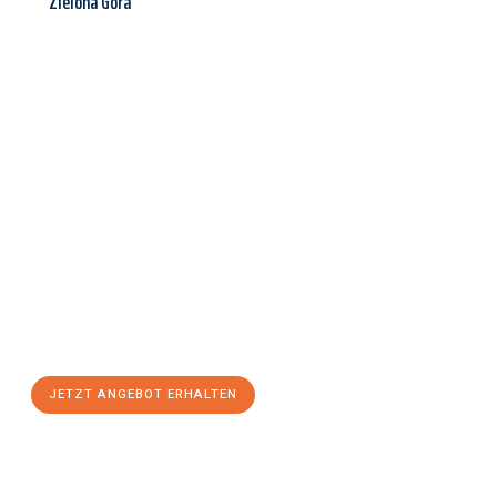
Zielona Góra
Jetzt anfragen &
Angebot
mit Best-Preis
erhalten!
Schicken Sie uns jetzt Ihre unverbindliche Anfrage und sichern
Sie sich Ihr
individuelles Umzugsangebot für Ihr Anliegen in
Aachen
zum Best-Preis! Nutzen Sie die Gelegenheit für einen
stressfreien Umzug
mit maximalem Komfort:
JETZT ANGEBOT ERHALTEN