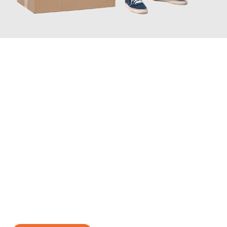
JETZT ANFRAGEN
Erleben Sie mit Umzugsmeister Wolf Aachen, wie
einfach und
stressfrei Ihr Umzug Aachen Gdańsk
sein kann. Unser
Expertenteam steht bereit, um Ihnen einen reibungslosen
Übergang in Ihr neues Zuhause zu garantieren.
Jetzt
unverbindliches Angebot
erhalten &
100€ sparen: