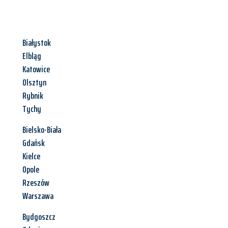
Białystok
Elbląg
Katowice
Olsztyn
Rybnik
Tychy
Bielsko-Biała
Gdańsk
Kielce
Opole
Rzeszów
Warszawa
Bydgoszcz