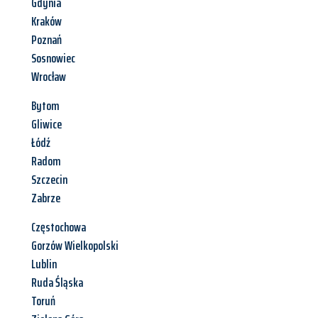
Gdynia
Kraków
Poznań
Sosnowiec
Wrocław
Bytom
Gliwice
Łódź
Radom
Szczecin
Zabrze
Częstochowa
Gorzów Wielkopolski
Lublin
Ruda Śląska
Toruń