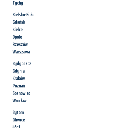
Tychy
Bielsko-Biała
Gdańsk
Kielce
Opole
Rzeszów
Warszawa
Bydgoszcz
Gdynia
Kraków
Poznań
Sosnowiec
Wrocław
Bytom
Gliwice
Łódź