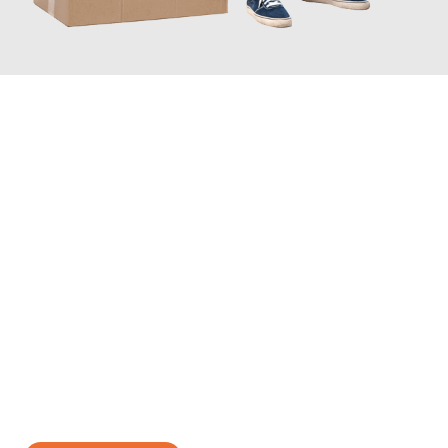
JETZT ANFRAGEN
Erleben Sie mit Umzugsmeister Wolf Aachen, wie
einfach und
stressfrei Ihr Umzug Aachen Radom
sein kann. Unser
Expertenteam steht bereit, um Ihnen einen reibungslosen
Übergang in Ihr neues Zuhause zu garantieren.
Jetzt
unverbindliches Angebot
erhalten &
100€ sparen: