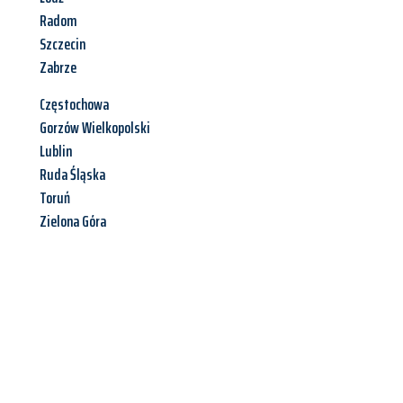
Radom
Szczecin
Zabrze
Częstochowa
Gorzów Wielkopolski
Lublin
Ruda Śląska
Toruń
Zielona Góra
Jetzt anfragen &
Angebot
mit Best-Preis
erhalten!