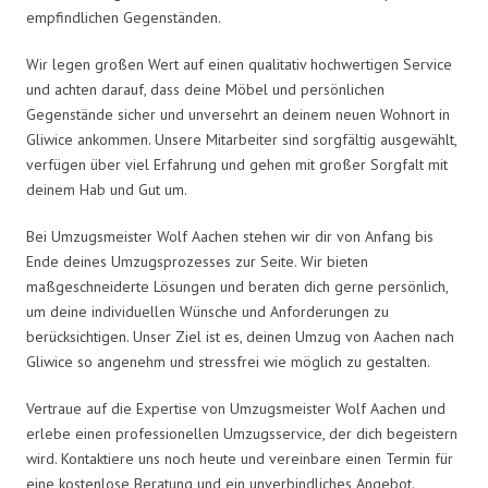
empfindlichen Gegenständen.
Wir legen großen Wert auf einen qualitativ hochwertigen Service
und achten darauf, dass deine Möbel und persönlichen
Gegenstände sicher und unversehrt an deinem neuen Wohnort in
Gliwice ankommen. Unsere Mitarbeiter sind sorgfältig ausgewählt,
verfügen über viel Erfahrung und gehen mit großer Sorgfalt mit
deinem Hab und Gut um.
Bei Umzugsmeister Wolf Aachen stehen wir dir von Anfang bis
Ende deines Umzugsprozesses zur Seite. Wir bieten
maßgeschneiderte Lösungen und beraten dich gerne persönlich,
um deine individuellen Wünsche und Anforderungen zu
berücksichtigen. Unser Ziel ist es, deinen Umzug von Aachen nach
Gliwice so angenehm und stressfrei wie möglich zu gestalten.
Vertraue auf die Expertise von Umzugsmeister Wolf Aachen und
erlebe einen professionellen Umzugsservice, der dich begeistern
wird. Kontaktiere uns noch heute und vereinbare einen Termin für
eine kostenlose Beratung und ein unverbindliches Angebot.