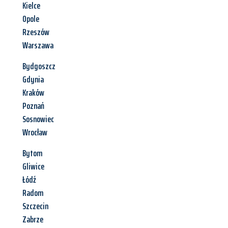
Kielce
Opole
Rzeszów
Warszawa
Bydgoszcz
Gdynia
Kraków
Poznań
Sosnowiec
Wrocław
Bytom
Gliwice
Łódź
Radom
Szczecin
Zabrze