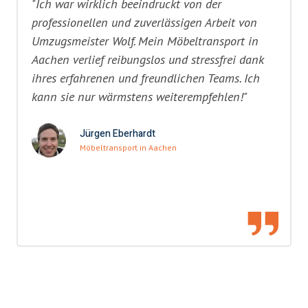
"Ich war wirklich beeindruckt von der
professionellen und zuverlässigen Arbeit von
Umzugsmeister Wolf. Mein Möbeltransport in
Aachen verlief reibungslos und stressfrei dank
ihres erfahrenen und freundlichen Teams. Ich
kann sie nur wärmstens weiterempfehlen!"
Jürgen Eberhardt
Möbeltransport in Aachen