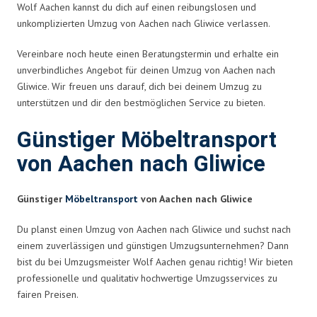
Wolf Aachen kannst du dich auf einen reibungslosen und
unkomplizierten Umzug von Aachen nach Gliwice verlassen.
Vereinbare noch heute einen Beratungstermin und erhalte ein
unverbindliches Angebot für deinen Umzug von Aachen nach
Gliwice. Wir freuen uns darauf, dich bei deinem Umzug zu
unterstützen und dir den bestmöglichen Service zu bieten.
Günstiger Möbeltransport
von Aachen nach Gliwice
Günstiger
Möbeltransport
von Aachen nach Gliwice
Du planst einen Umzug von Aachen nach Gliwice und suchst nach
einem zuverlässigen und günstigen Umzugsunternehmen? Dann
bist du bei Umzugsmeister Wolf Aachen genau richtig! Wir bieten
professionelle und qualitativ hochwertige Umzugsservices zu
fairen Preisen.