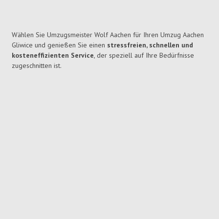
Wählen Sie Umzugsmeister Wolf Aachen für Ihren Umzug Aachen
Gliwice und genießen Sie einen
stressfreien, schnellen und
kosteneffizienten Service
, der speziell auf Ihre Bedürfnisse
zugeschnitten ist.