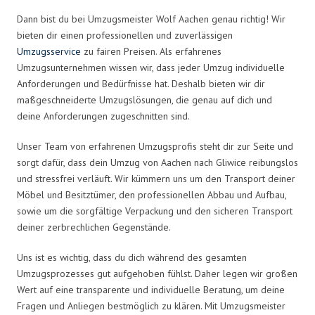
Dann bist du bei Umzugsmeister Wolf Aachen genau richtig! Wir
bieten dir einen professionellen und zuverlässigen
Umzugsservice
zu fairen Preisen. Als erfahrenes
Umzugsunternehmen wissen wir, dass jeder Umzug individuelle
Anforderungen und Bedürfnisse hat. Deshalb bieten wir dir
maßgeschneiderte Umzugslösungen, die genau auf dich und
deine Anforderungen zugeschnitten sind.
Unser Team von erfahrenen Umzugsprofis steht dir zur Seite und
sorgt dafür, dass dein Umzug von Aachen nach Gliwice reibungslos
und stressfrei verläuft. Wir kümmern uns um den Transport deiner
Möbel und Besitztümer, den professionellen Abbau und Aufbau,
sowie um die sorgfältige Verpackung und den sicheren Transport
deiner zerbrechlichen Gegenstände.
Uns ist es wichtig, dass du dich während des gesamten
Umzugsprozesses gut aufgehoben fühlst. Daher legen wir großen
Wert auf eine transparente und individuelle Beratung, um deine
Fragen und Anliegen bestmöglich zu klären. Mit Umzugsmeister