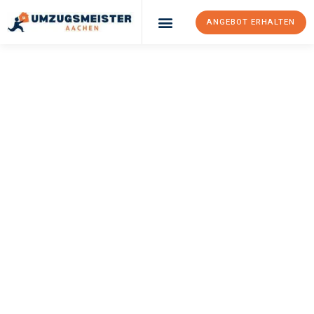
ANGEBOT ERHALTEN
Umzugsunternehmen Aachen
Umzugsservice Aachen
UMZUGSMEISTER
WOLF
Umzug Aachen
Gliwice
Ihr Umzug Aachen Gliwice kann so einfach sein! Erleben Sie
unseren
erstklassigen Service
und sichern Sie sich die
besten
Preise in Aachen
.
Jetzt Ihr individuelles Angebot anfordern und den ersten
Schritt zu einem stressfreien Umzug nach Gliwice machen: