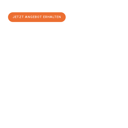
stressfreien Umzug
mit maximalem Komfort:
JETZT ANGEBOT ERHALTEN