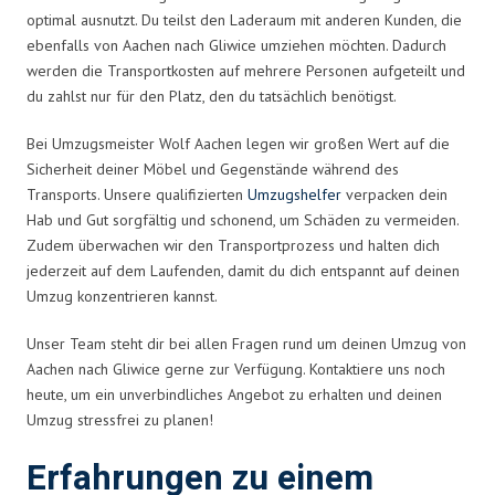
optimal ausnutzt. Du teilst den Laderaum mit anderen Kunden, die
ebenfalls von Aachen nach Gliwice umziehen möchten. Dadurch
werden die Transportkosten auf mehrere Personen aufgeteilt und
du zahlst nur für den Platz, den du tatsächlich benötigst.
Bei Umzugsmeister Wolf Aachen legen wir großen Wert auf die
Sicherheit deiner Möbel und Gegenstände während des
Transports. Unsere qualifizierten
Umzugshelfer
verpacken dein
Hab und Gut sorgfältig und schonend, um Schäden zu vermeiden.
Zudem überwachen wir den Transportprozess und halten dich
jederzeit auf dem Laufenden, damit du dich entspannt auf deinen
Umzug konzentrieren kannst.
Unser Team steht dir bei allen Fragen rund um deinen Umzug von
Aachen nach Gliwice gerne zur Verfügung. Kontaktiere uns noch
heute, um ein unverbindliches Angebot zu erhalten und deinen
Umzug stressfrei zu planen!
Erfahrungen zu einem