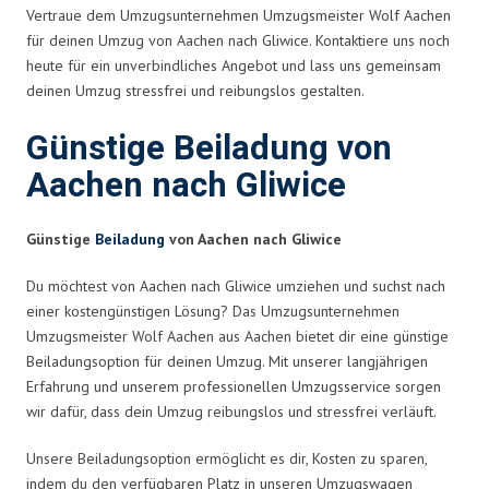
Vertraue dem Umzugsunternehmen Umzugsmeister Wolf Aachen
für deinen Umzug von Aachen nach Gliwice. Kontaktiere uns noch
heute für ein unverbindliches Angebot und lass uns gemeinsam
deinen Umzug stressfrei und reibungslos gestalten.
Günstige Beiladung von
Aachen nach Gliwice
Günstige
Beiladung
von Aachen nach Gliwice
Du möchtest von Aachen nach Gliwice umziehen und suchst nach
einer kostengünstigen Lösung? Das Umzugsunternehmen
Umzugsmeister Wolf Aachen aus Aachen bietet dir eine günstige
Beiladungsoption für deinen Umzug. Mit unserer langjährigen
Erfahrung und unserem professionellen Umzugsservice sorgen
wir dafür, dass dein Umzug reibungslos und stressfrei verläuft.
Unsere Beiladungsoption ermöglicht es dir, Kosten zu sparen,
indem du den verfügbaren Platz in unseren Umzugswagen