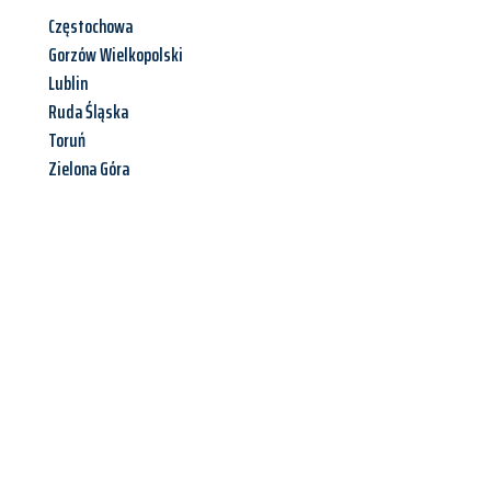
Częstochowa
Gorzów Wielkopolski
Lublin
Ruda Śląska
Toruń
Zielona Góra
Jetzt anfragen &
Angebot
mit Best-Preis
erhalten!
Schicken Sie uns jetzt Ihre unverbindliche Anfrage und sichern
Sie sich Ihr
individuelles Umzugsangebot für Ihr Anliegen in
Aachen
zum Best-Preis! Nutzen Sie die Gelegenheit für einen