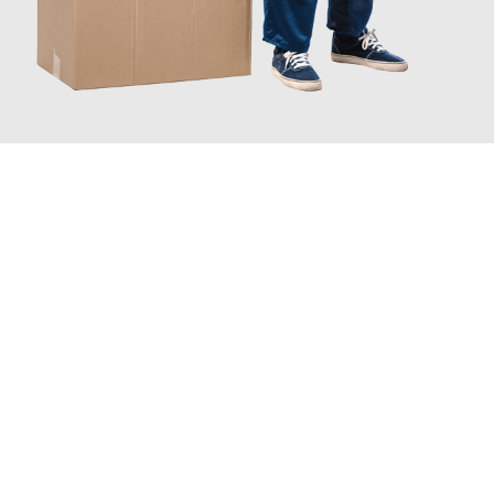
JETZT ANFRAGEN
Erleben Sie mit Umzugsmeister Wolf Aachen, wie
einfach und
stressfrei Ihr Umzug Aachen Karlkrona
sein kann. Unser
Expertenteam steht bereit, um Ihnen einen reibungslosen
Übergang in Ihr neues Zuhause zu garantieren.
Jetzt
unverbindliches Angebot
erhalten &