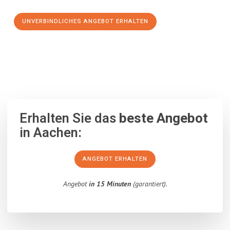
UNVERBINDLICHES ANGEBOT ERHALTEN
100% unverbindlich
– Garantiert eine Antwort
innerhalb von 15
Minuten
.
Erhalten Sie das
beste Angebot
in Aachen:
ANGEBOT ERHALTEN
Angebot
in 15 Minuten
(garantiert).