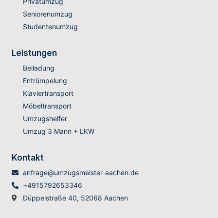
Privatumzug
Seniorenumzug
Studentenumzug
Leistungen
Beiladung
Entrümpelung
Klaviertransport
Möbeltransport
Umzugshelfer
Umzug 3 Mann + LKW
Kontakt
anfrage@umzugsmeister-aachen.de
+4915792653346
Düppelstraße 40, 52068 Aachen