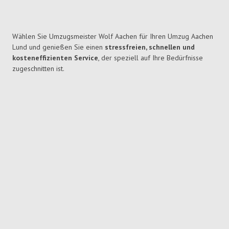
Wählen Sie Umzugsmeister Wolf Aachen für Ihren Umzug Aachen
Lund und genießen Sie einen
stressfreien, schnellen und
kosteneffizienten Service
, der speziell auf Ihre Bedürfnisse
zugeschnitten ist.