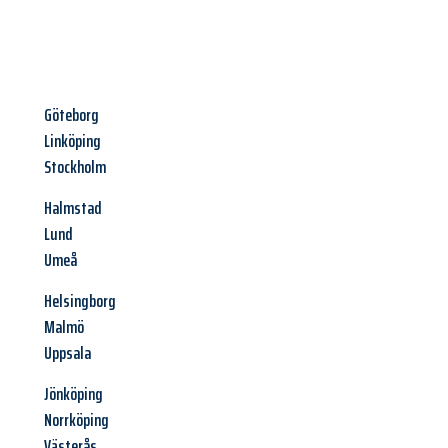
Göteborg
Linköping
Stockholm
Halmstad
Lund
Umeå
Helsingborg
Malmö
Uppsala
Jönköping
Norrköping
Västerås