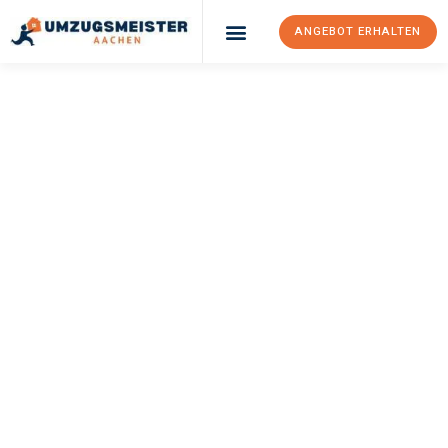
ANGEBOT ERHALTEN
Umzugsunternehmen Aachen
Umzugsservice Aachen
UMZUGSMEISTER
WOLF
Umzug Aachen
Lund
Ihr Umzug Aachen Lund kann so einfach sein! Erleben Sie
unseren
erstklassigen Service
und sichern Sie sich die
besten
Preise in Aachen
.
Jetzt Ihr individuelles Angebot anfordern und den ersten
Schritt zu einem stressfreien Umzug nach Lund machen: