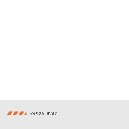
WARUM WIR?