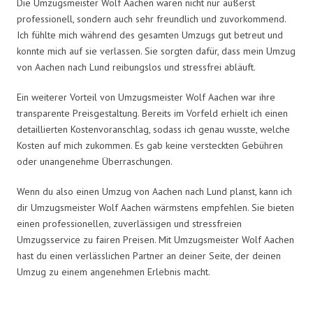
Die Umzugsmeister Wolf Aachen waren nicht nur äußerst
professionell, sondern auch sehr freundlich und zuvorkommend.
Ich fühlte mich während des gesamten Umzugs gut betreut und
konnte mich auf sie verlassen. Sie sorgten dafür, dass mein Umzug
von Aachen nach Lund reibungslos und stressfrei abläuft.
Ein weiterer Vorteil von Umzugsmeister Wolf Aachen war ihre
transparente Preisgestaltung. Bereits im Vorfeld erhielt ich einen
detaillierten Kostenvoranschlag, sodass ich genau wusste, welche
Kosten auf mich zukommen. Es gab keine versteckten Gebühren
oder unangenehme Überraschungen.
Wenn du also einen Umzug von Aachen nach Lund planst, kann ich
dir Umzugsmeister Wolf Aachen wärmstens empfehlen. Sie bieten
einen professionellen, zuverlässigen und stressfreien
Umzugsservice zu fairen Preisen. Mit Umzugsmeister Wolf Aachen
hast du einen verlässlichen Partner an deiner Seite, der deinen
Umzug zu einem angenehmen Erlebnis macht.