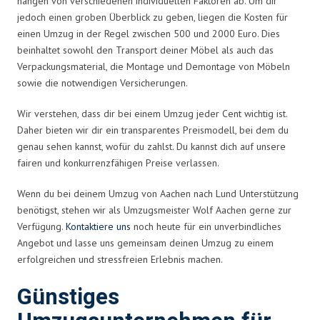
hängen von verschiedenen individuellen Faktoren ab. Um dir
jedoch einen groben Überblick zu geben, liegen die Kosten für
einen Umzug in der Regel zwischen 500 und 2000 Euro. Dies
beinhaltet sowohl den Transport deiner Möbel als auch das
Verpackungsmaterial, die Montage und Demontage von Möbeln
sowie die notwendigen Versicherungen.
Wir verstehen, dass dir bei einem Umzug jeder Cent wichtig ist.
Daher bieten wir dir ein transparentes Preismodell, bei dem du
genau sehen kannst, wofür du zahlst. Du kannst dich auf unsere
fairen und konkurrenzfähigen Preise verlassen.
Wenn du bei deinem Umzug von Aachen nach Lund Unterstützung
benötigst, stehen wir als Umzugsmeister Wolf Aachen gerne zur
Verfügung.
Kontaktiere uns
noch heute für ein unverbindliches
Angebot und lasse uns gemeinsam deinen Umzug zu einem
erfolgreichen und stressfreien Erlebnis machen.
Günstiges