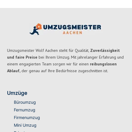
Umzugsmeister Wolf Aachen steht für Qualität,
Zuverlässigkeit
und faire Preise
bei Ihrem Umzug. Mit jahrelanger Erfahrung und
einem engagierten Team sorgen wir für einen
reibungslosen
Ablauf,
der genau auf Ihre Bedürfnisse zugeschnitten ist.
Umzüge
Büroumzug
Fernumzug
Firmenumzug
Mini Umzug