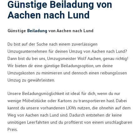
Günstige Beiladung von
Aachen nach Lund
Günstige
Beiladung
von Aachen nach Lund
Du bist auf der Suche nach einem zuverlässigen
Umzugsunternehmen für deinen Umzug von Aachen nach Lund?
Dann bist du bei uns, Umzugsmeister Wolf Aachen, genau richtig!
Wir bieten dir eine günstige Beiladungsoption, um deine
Umzugskosten zu minimieren und dennoch einen reibungslosen
Umzug zu gewährleisten.
Unsere Beiladungsmöglichkeit ist ideal für dich, wenn du nur
wenige Möbelstücke oder Kartons zu transportieren hast. Dabei
kannst du unsere vorhandenen LKWs nutzen, die ohnehin auf dem
Weg von Aachen nach Lund sind. Dadurch entstehen dir keine
unnötigen Leerfahrten und du profitierst von einem unschlagbaren
Preis.