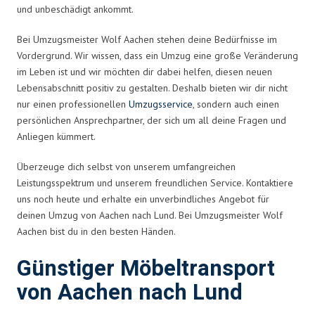
und unbeschädigt ankommt.
Bei Umzugsmeister Wolf Aachen stehen deine Bedürfnisse im
Vordergrund. Wir wissen, dass ein Umzug eine große Veränderung
im Leben ist und wir möchten dir dabei helfen, diesen neuen
Lebensabschnitt positiv zu gestalten. Deshalb bieten wir dir nicht
nur einen professionellen
Umzugsservice
, sondern auch einen
persönlichen Ansprechpartner, der sich um all deine Fragen und
Anliegen kümmert.
Überzeuge dich selbst von unserem umfangreichen
Leistungsspektrum und unserem freundlichen Service. Kontaktiere
uns noch heute und erhalte ein unverbindliches Angebot für
deinen Umzug von Aachen nach Lund. Bei Umzugsmeister Wolf
Aachen bist du in den besten Händen.
Günstiger Möbeltransport
von Aachen nach Lund