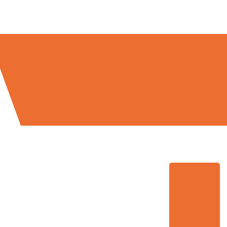
Umzugsmeister Wolf in Zahlen: