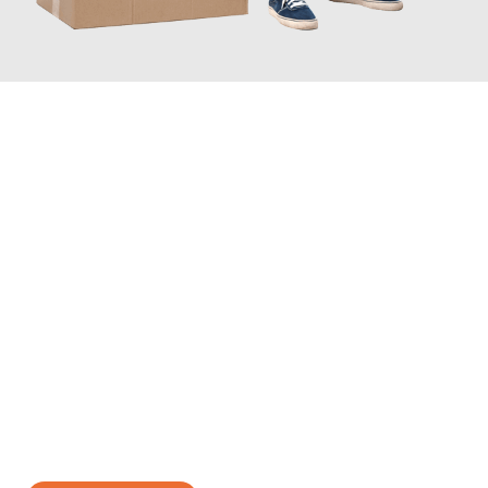
JETZT ANFRAGEN
Erleben Sie mit Umzugsmeister Wolf Aachen, wie
einfach und
stressfrei Ihr Umzug Aachen Lund
sein kann. Unser
Expertenteam steht bereit, um Ihnen einen reibungslosen
Übergang in Ihr neues Zuhause zu garantieren.
Jetzt
unverbindliches Angebot
erhalten &
100€ sparen: