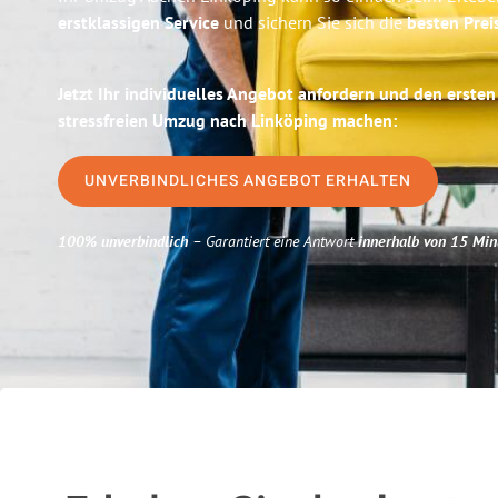
erstklassigen Service
und sichern Sie sich die
besten Prei
Jetzt Ihr individuelles Angebot anfordern und den ersten
stressfreien Umzug nach Linköping machen:
UNVERBINDLICHES ANGEBOT ERHALTEN
100% unverbindlich
– Garantiert eine Antwort
innerhalb von 15 Min