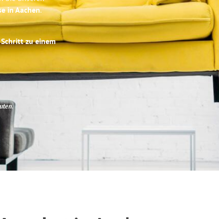
se in Aachen
.
 Schritt zu einem
uten
.