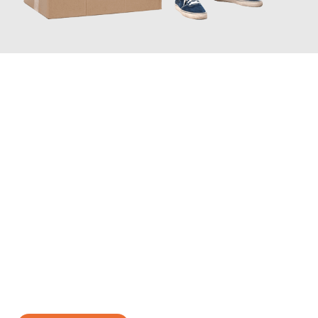
JETZT ANFRAGEN
Erleben Sie mit Umzugsmeister Wolf Aachen, wie
einfach und
stressfrei Ihr Umzug Aachen Meyrin
sein kann. Unser
Expertenteam steht bereit, um Ihnen einen reibungslosen
Übergang in Ihr neues Zuhause zu garantieren.
Jetzt
unverbindliches Angebot
erhalten &
100€ sparen: