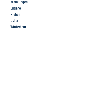
Kreuzlingen
Lugano
Riehen
Uster
Winterthur
Jetzt anfragen &
Angebot
mit Best-Preis
erhalten!
Schicken Sie uns jetzt Ihre unverbindliche Anfrage und sichern
Sie sich Ihr
individuelles Umzugsangebot für Ihr Anliegen in
Aachen
zum Best-Preis! Nutzen Sie die Gelegenheit für einen
stressfreien Umzug
mit maximalem Komfort: