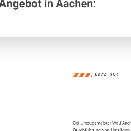
 Angebot
in Aachen:
ÜBER UNS
Bei Umzugsmeister Wolf Aache
Durchführung von Umzügen v