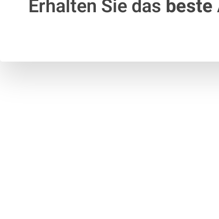
Erhalten Sie das
beste