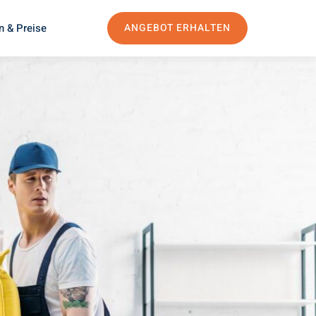
n & Preise
ANGEBOT ERHALTEN