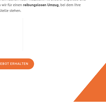
wir für einen
reibungslosen Umzug
, bei dem Ihre
Stelle stehen.
GEBOT ERHALTEN