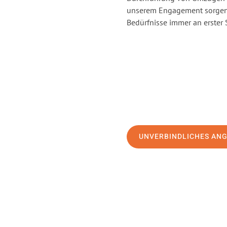
unserem Engagement sorgen 
Bedürfnisse immer an erster 
UNVERBINDLICHES AN