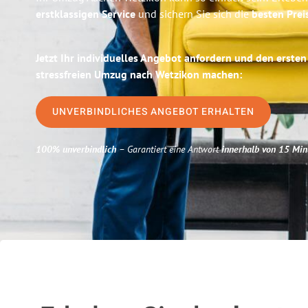
erstklassigen Service
und sichern Sie sich die
besten Prei
Jetzt Ihr individuelles Angebot anfordern und den ersten
stressfreien Umzug nach Wetzikon machen:
UNVERBINDLICHES ANGEBOT ERHALTEN
100% unverbindlich
– Garantiert eine Antwort
innerhalb von 15 Min