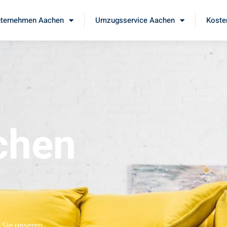
ternehmen Aachen
Umzugsservice Aachen
Koste
chen
 Sie unseren