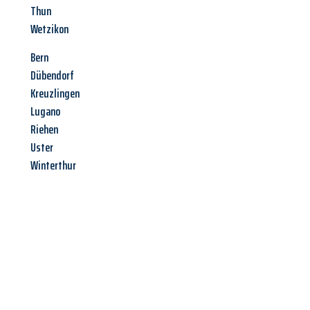
Thun
Wetzikon
Bern
Dübendorf
Kreuzlingen
Lugano
Riehen
Uster
Winterthur
Jetzt anfragen &
Angebot
mit Best-Preis
erhalten!