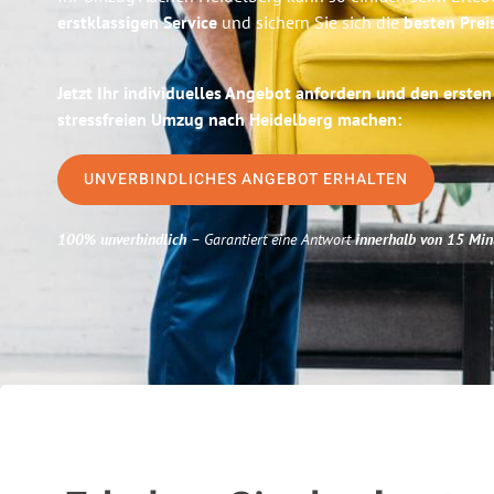
erstklassigen Service
und sichern Sie sich die
besten Prei
Jetzt Ihr individuelles Angebot anfordern und den ersten
stressfreien Umzug nach Heidelberg machen:
UNVERBINDLICHES ANGEBOT ERHALTEN
100% unverbindlich
– Garantiert eine Antwort
innerhalb von 15 Min