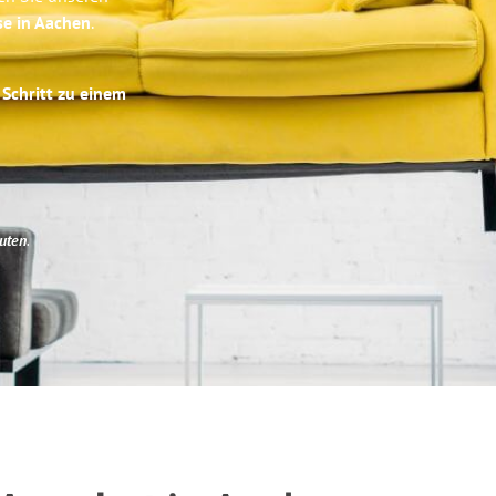
se in Aachen
.
 Schritt zu einem
uten
.