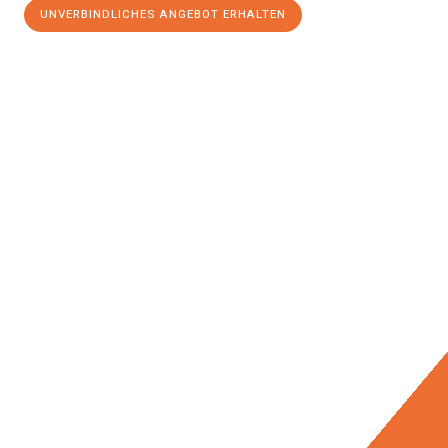
UNVERBINDLICHES ANGEBOT ERHALTEN