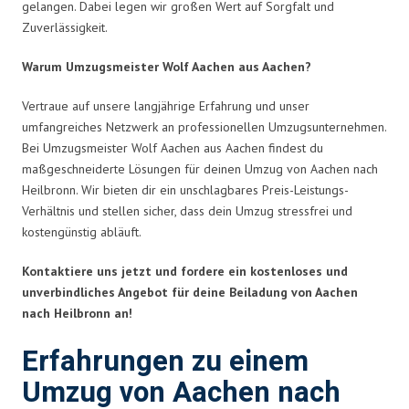
gelangen. Dabei legen wir großen Wert auf Sorgfalt und
Zuverlässigkeit.
Warum Umzugsmeister Wolf Aachen aus Aachen?
Vertraue auf unsere langjährige Erfahrung und unser
umfangreiches Netzwerk an professionellen Umzugsunternehmen.
Bei Umzugsmeister Wolf Aachen aus Aachen findest du
maßgeschneiderte Lösungen für deinen Umzug von Aachen nach
Heilbronn. Wir bieten dir ein unschlagbares Preis-Leistungs-
Verhältnis und stellen sicher, dass dein Umzug stressfrei und
kostengünstig abläuft.
Kontaktiere uns jetzt und fordere ein kostenloses und
unverbindliches Angebot für deine Beiladung von Aachen
nach Heilbronn an!
Erfahrungen zu einem
Umzug von Aachen nach