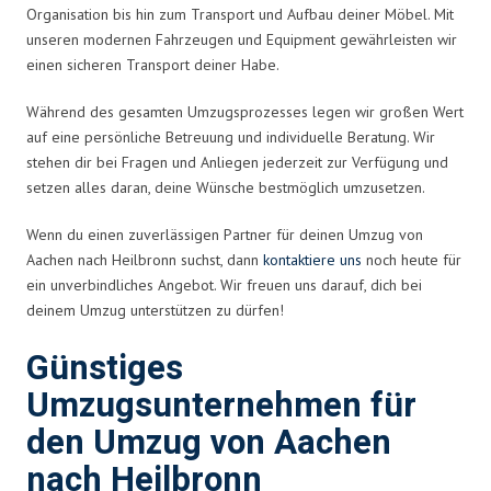
Organisation bis hin zum Transport und Aufbau deiner Möbel. Mit
unseren modernen Fahrzeugen und Equipment gewährleisten wir
einen sicheren Transport deiner Habe.
Während des gesamten Umzugsprozesses legen wir großen Wert
auf eine persönliche Betreuung und individuelle Beratung. Wir
stehen dir bei Fragen und Anliegen jederzeit zur Verfügung und
setzen alles daran, deine Wünsche bestmöglich umzusetzen.
Wenn du einen zuverlässigen Partner für deinen Umzug von
Aachen nach Heilbronn suchst, dann
kontaktiere uns
noch heute für
ein unverbindliches Angebot. Wir freuen uns darauf, dich bei
deinem Umzug unterstützen zu dürfen!
Günstiges
Umzugsunternehmen für
den Umzug von Aachen
nach Heilbronn