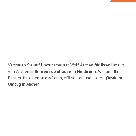
Vertrauen Sie auf Umzugsmeister Wolf Aachen für Ihren Umzug
von Aachen in
Ihr neues Zuhause in Heilbronn.
Wir sind Ihr
Partner für einen stressfreien, effizienten und kostengünstigen
Umzug in Aachen.