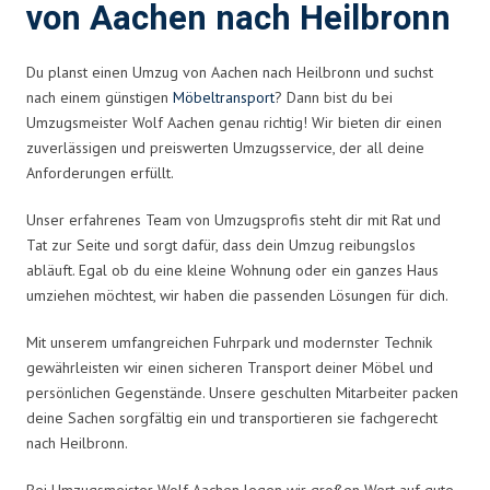
von Aachen nach Heilbronn
Du planst einen Umzug von Aachen nach Heilbronn und suchst
nach einem günstigen
Möbeltransport
? Dann bist du bei
Umzugsmeister Wolf Aachen genau richtig! Wir bieten dir einen
zuverlässigen und preiswerten Umzugsservice, der all deine
Anforderungen erfüllt.
Unser erfahrenes Team von Umzugsprofis steht dir mit Rat und
Tat zur Seite und sorgt dafür, dass dein Umzug reibungslos
abläuft. Egal ob du eine kleine Wohnung oder ein ganzes Haus
umziehen möchtest, wir haben die passenden Lösungen für dich.
Mit unserem umfangreichen Fuhrpark und modernster Technik
gewährleisten wir einen sicheren Transport deiner Möbel und
persönlichen Gegenstände. Unsere geschulten Mitarbeiter packen
deine Sachen sorgfältig ein und transportieren sie fachgerecht
nach Heilbronn.
Bei Umzugsmeister Wolf Aachen legen wir großen Wert auf gute