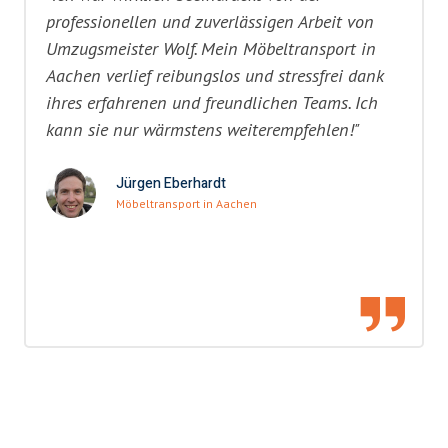
professionellen und zuverlässigen Arbeit von
Umzugsmeister Wolf. Mein Möbeltransport in
Aachen verlief reibungslos und stressfrei dank
ihres erfahrenen und freundlichen Teams. Ich
kann sie nur wärmstens weiterempfehlen!"
Jürgen Eberhardt
Möbeltransport in Aachen