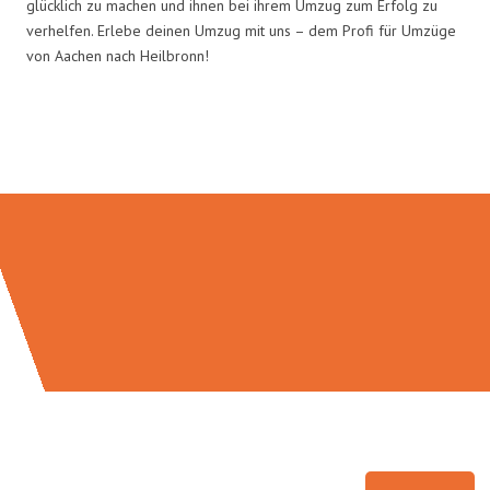
glücklich zu machen und ihnen bei ihrem Umzug zum Erfolg zu
verhelfen. Erlebe deinen Umzug mit uns – dem Profi für Umzüge
von Aachen nach Heilbronn!
Umzugsmeister Wolf in Zahlen: