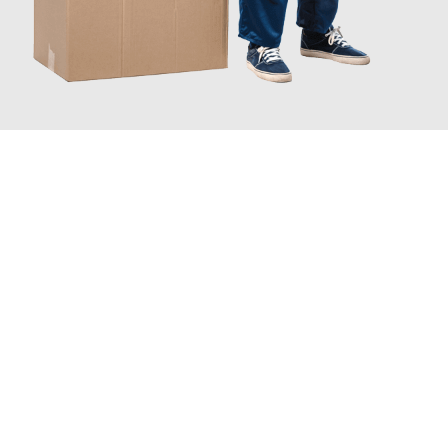
JETZT ANFRAGEN
Erleben Sie mit Umzugsmeister Wolf Aachen, wie
einfach und
stressfrei Ihr Umzug Aachen Heilbronn
sein kann. Unser
Expertenteam steht bereit, um Ihnen einen reibungslosen
Übergang in Ihr neues Zuhause zu garantieren.
Jetzt
unverbindliches Angebot
erhalten &