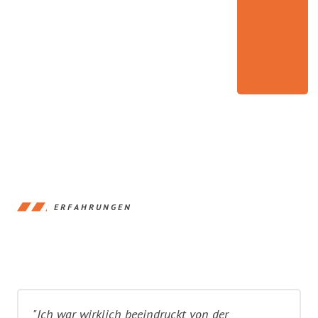
ERFAHRUNGEN
"Ich war wirklich beeindruckt von der