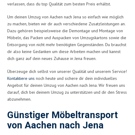
verlassen, dass du top Qualität zum besten Preis erhältst.
Um deinen Umzug von Aachen nach Jena so einfach wie möglich
zu machen, bieten wir dir auch verschiedene Zusatzleistungen an.
Dazu gehören beispielsweise die Demontage und Montage von
Möbeln, das Packen und Auspacken von Umzugskartons sowie die
Entsorgung von nicht mehr benötigten Gegenständen. Du brauchst
dir also keine Gedanken um diese Arbeiten machen und kannst
dich ganz auf dein neues Zuhause in Jena freuen.
Überzeuge dich selbst von unserer Qualität und unserem Service!
Kontaktiere uns
noch heute und sichere dir dein individuelles
Angebot für deinen Umzug von Aachen nach Jena. Wir freuen uns
darauf, dich bei deinem Umzug zu unterstützen und dir den Stress
abzunehmen.
Günstiger Möbeltransport
von Aachen nach Jena