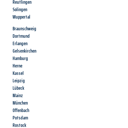
Reutlingen
Solingen
Wuppertal
Braunschweig
Dortmund
Erlangen
Gelsenkirchen
Hamburg
Herne
Kassel
Leipzig
Lübeck
Mainz
München
Offenbach
Potsdam
Rostock