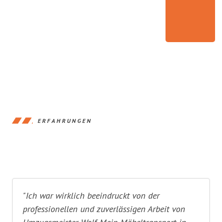
ERFAHRUNGEN
"Ich war wirklich beeindruckt von der
professionellen und zuverlässigen Arbeit von