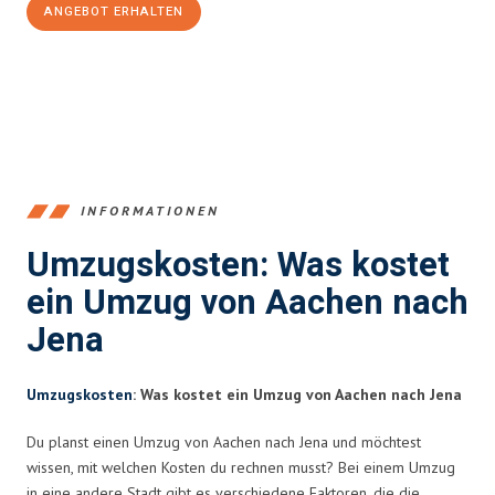
ANGEBOT ERHALTEN
+4915792653346
INFORMATIONEN
Umzugskosten: Was kostet
ein Umzug von Aachen nach
Jena
Umzugskosten
: Was kostet ein Umzug von Aachen nach Jena
Du planst einen Umzug von Aachen nach Jena und möchtest
wissen, mit welchen Kosten du rechnen musst? Bei einem Umzug
in eine andere Stadt gibt es verschiedene Faktoren, die die