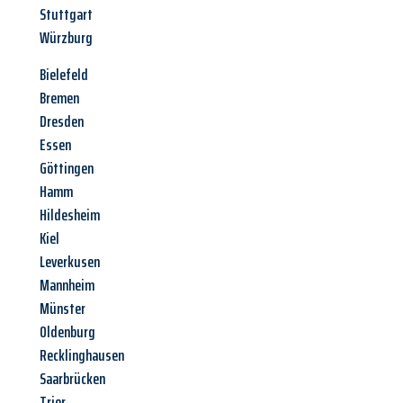
Stuttgart
Würzburg
Bielefeld
Bremen
Dresden
Essen
Göttingen
Hamm
Hildesheim
Kiel
Leverkusen
Mannheim
Münster
Oldenburg
Recklinghausen
Saarbrücken
Trier