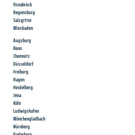
Osnabrück
Regensburg
Salzgitter
Wiesbaden
Augsburg
Bonn
Chemnitz
Düsseldorf
Freiburg
Hagen
Heidelberg
Jena
Köln
Ludwigshafen
Mönchengladbach
Nürnberg
Paderborn