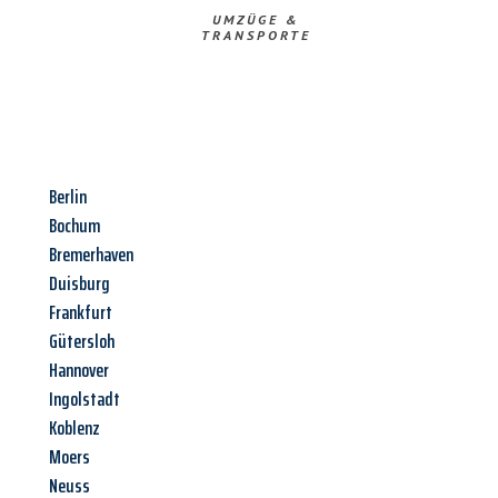
UMZÜGE &
TRANSPORTE
Berlin
Bochum
Bremerhaven
Duisburg
Frankfurt
Gütersloh
Hannover
Ingolstadt
Koblenz
Moers
Neuss