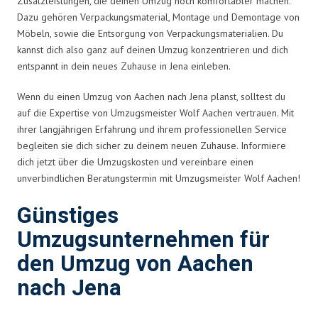
Zusatzleistungen, die deinen Umzug noch komfortabler machen.
Dazu gehören Verpackungsmaterial, Montage und Demontage von
Möbeln, sowie die Entsorgung von Verpackungsmaterialien. Du
kannst dich also ganz auf deinen Umzug konzentrieren und dich
entspannt in dein neues Zuhause in Jena einleben.
Wenn du einen Umzug von Aachen nach Jena planst, solltest du
auf die Expertise von Umzugsmeister Wolf Aachen vertrauen. Mit
ihrer langjährigen Erfahrung und ihrem professionellen Service
begleiten sie dich sicher zu deinem neuen Zuhause. Informiere
dich jetzt über die Umzugskosten und vereinbare einen
unverbindlichen Beratungstermin mit Umzugsmeister Wolf Aachen!
Günstiges
Umzugsunternehmen für
den Umzug von Aachen
nach Jena