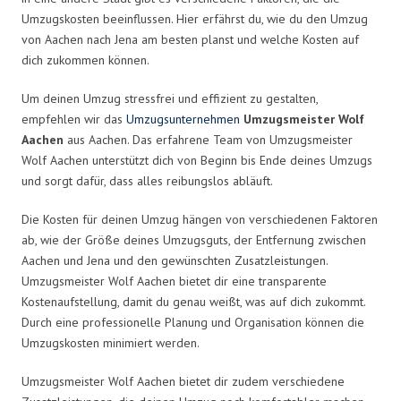
Umzugskosten beeinflussen. Hier erfährst du, wie du den Umzug
von Aachen nach Jena am besten planst und welche Kosten auf
dich zukommen können.
Um deinen Umzug stressfrei und effizient zu gestalten,
empfehlen wir das
Umzugsunternehmen
Umzugsmeister Wolf
Aachen
aus Aachen. Das erfahrene Team von Umzugsmeister
Wolf Aachen unterstützt dich von Beginn bis Ende deines Umzugs
und sorgt dafür, dass alles reibungslos abläuft.
Die Kosten für deinen Umzug hängen von verschiedenen Faktoren
ab, wie der Größe deines Umzugsguts, der Entfernung zwischen
Aachen und Jena und den gewünschten Zusatzleistungen.
Umzugsmeister Wolf Aachen bietet dir eine transparente
Kostenaufstellung, damit du genau weißt, was auf dich zukommt.
Durch eine professionelle Planung und Organisation können die
Umzugskosten minimiert werden.
Umzugsmeister Wolf Aachen bietet dir zudem verschiedene