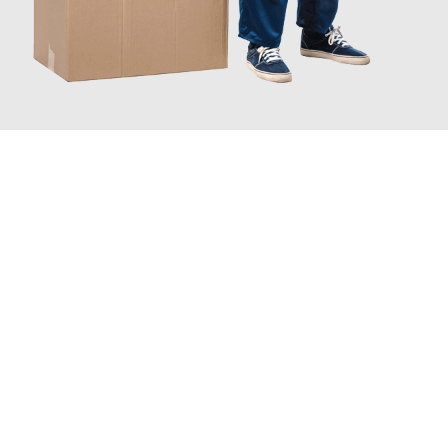
JETZT ANFRAGEN
Erleben Sie mit Umzugsmeister Wolf Aachen, wie
einfach und
stressfrei Ihr Umzug Aachen Potsdam
sein kann. Unser
Expertenteam steht bereit, um Ihnen einen reibungslosen
Übergang in Ihr neues Zuhause zu garantieren.
Jetzt
unverbindliches Angebot
erhalten &