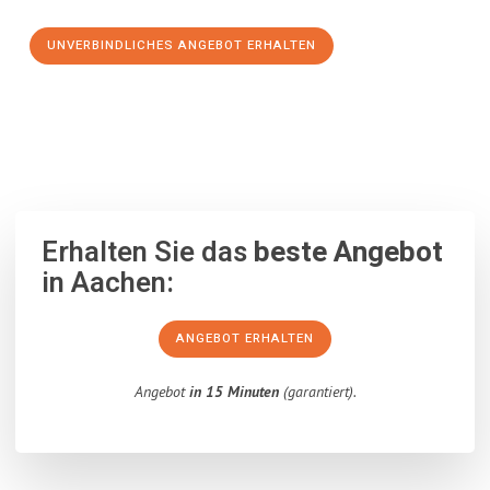
UNVERBINDLICHES ANGEBOT ERHALTEN
100% unverbindlich
– Garantiert eine Antwort
innerhalb von 15
Minuten
.
Erhalten Sie das
beste Angebot
in Aachen:
ANGEBOT ERHALTEN
Angebot
in 15 Minuten
(garantiert).