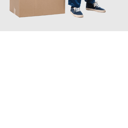
JETZT ANFRAGEN
Erleben Sie mit Umzugsmeister Wolf Aachen, wie
einfach und
stressfrei Ihr Umzug Aachen Córdoba
sein kann. Unser
Expertenteam steht bereit, um Ihnen einen reibungslosen
Übergang in Ihr neues Zuhause zu garantieren.
Jetzt
unverbindliches Angebot
erhalten &
100€ sparen: