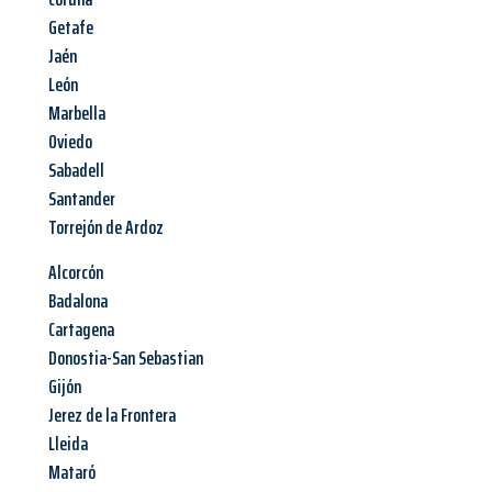
Getafe
Jaén
León
Marbella
Oviedo
Sabadell
Santander
Torrejón de Ardoz
Alcorcón
Badalona
Cartagena
Donostia-San Sebastian
Gijón
Jerez de la Frontera
Lleida
Mataró