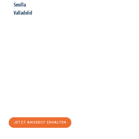
Sevilla
Valladolid
Jetzt anfragen &
Angebot
mit Best-Preis
erhalten!
Schicken Sie uns jetzt Ihre unverbindliche Anfrage und sichern
Sie sich Ihr
individuelles Umzugsangebot für Ihr Anliegen in
Aachen
zum Best-Preis! Nutzen Sie die Gelegenheit für einen
stressfreien Umzug
mit maximalem Komfort:
JETZT ANGEBOT ERHALTEN