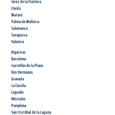
Jerez de la Frontera
Lleida
Mataró
Palma de Mallorca
Salamanca
Saragossa
Valencia
Algeciras
Barcelona
Castellón de la Plana
Dos Hermanas
Granada
La Coruña
Logroño
Móstoles
Pamplona
San Cristóbal de la Laguna