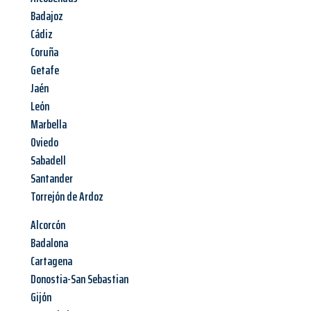
Badajoz
Cádiz
Coruña
Getafe
Jaén
León
Marbella
Oviedo
Sabadell
Santander
Torrejón de Ardoz
Alcorcón
Badalona
Cartagena
Donostia-San Sebastian
Gijón