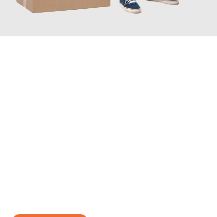
JETZT ANFRAGEN
Erleben Sie mit Umzugsmeister Wolf Aachen, wie
einfach und
stressfrei Ihr Umzug Aachen Sevilla
sein kann. Unser
Expertenteam steht bereit, um Ihnen einen reibungslosen
Übergang in Ihr neues Zuhause zu garantieren.
Jetzt
unverbindliches Angebot
erhalten &
100€ sparen: