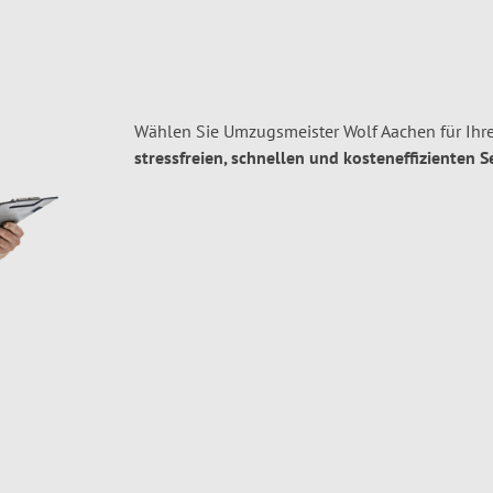
Wählen Sie Umzugsmeister Wolf Aachen für Ihr
stressfreien, schnellen und kosteneffizienten S