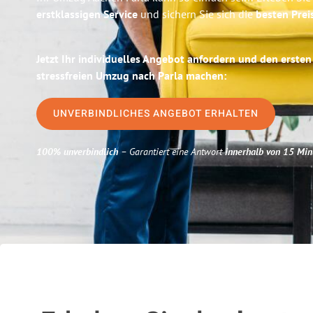
erstklassigen Service
und sichern Sie sich die
besten Prei
Jetzt Ihr individuelles Angebot anfordern und den ersten
stressfreien Umzug nach Parla machen:
UNVERBINDLICHES ANGEBOT ERHALTEN
100% unverbindlich
– Garantiert eine Antwort
innerhalb von 15 Min