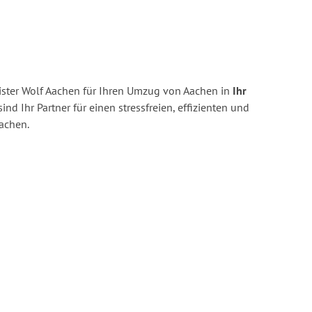
ster Wolf Aachen für Ihren Umzug von Aachen in
Ihr
ind Ihr Partner für einen stressfreien, effizienten und
achen.