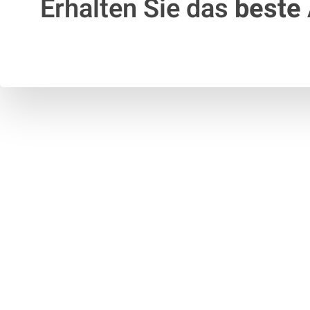
Erhalten Sie das
beste