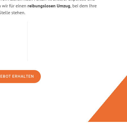
wir für einen
reibungslosen Umzug
, bei dem Ihre
Stelle stehen.
GEBOT ERHALTEN