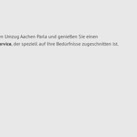
en Umzug Aachen Parla und genießen Sie einen
ervice
, der speziell auf Ihre Bedürfnisse zugeschnitten ist.