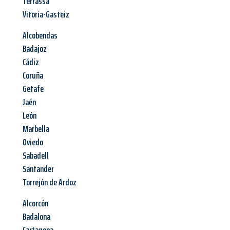
Terrassa
Vitoria-Gasteiz
Alcobendas
Badajoz
Cádiz
Coruña
Getafe
Jaén
León
Marbella
Oviedo
Sabadell
Santander
Torrejón de Ardoz
Alcorcón
Badalona