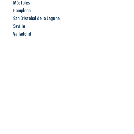
Móstoles
Pamplona
San Cristóbal de la Laguna
Sevilla
Valladolid
Jetzt anfragen &
Angebot
mit Best-Preis
erhalten!
Schicken Sie uns jetzt Ihre unverbindliche Anfrage und sichern
Sie sich Ihr
individuelles Umzugsangebot für Ihr Anliegen in
Aachen
zum Best-Preis! Nutzen Sie die Gelegenheit für einen
stressfreien Umzug
mit maximalem Komfort: