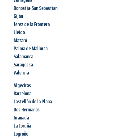
Cartagena
Donostia-San Sebastian
Gijón
Jerez de la Frontera
Lleida
Mataró
Palma de Mallorca
Salamanca
Saragossa
Valencia
Algeciras
Barcelona
Castellón de la Plana
Dos Hermanas
Granada
La Coruña
Logroño