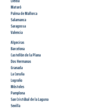
Lleida
Mataró
Palma de Mallorca
Salamanca
Saragossa
Valencia
Algeciras
Barcelona
Castellón de la Plana
Dos Hermanas
Granada
La Coruña
Logroño
Móstoles
Pamplona
San Cristóbal de la Laguna
Sevilla