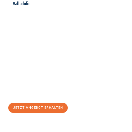
Valladolid
Jetzt anfragen &
Angebot
mit Best-Preis
erhalten!
Schicken Sie uns jetzt Ihre unverbindliche Anfrage und sichern
Sie sich Ihr
individuelles Umzugsangebot für Ihr Anliegen in
Aachen
zum Best-Preis! Nutzen Sie die Gelegenheit für einen
stressfreien Umzug
mit maximalem Komfort:
JETZT ANGEBOT ERHALTEN