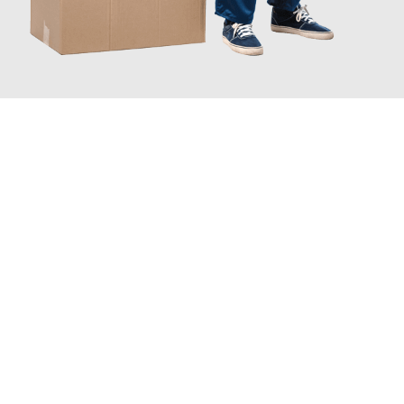
JETZT ANFRAGEN
Erleben Sie mit Umzugsmeister Wolf Aachen, wie
einfach und
stressfrei Ihr Umzug Aachen Leganés
sein kann. Unser
Expertenteam steht bereit, um Ihnen einen reibungslosen
Übergang in Ihr neues Zuhause zu garantieren.
Jetzt
unverbindliches Angebot
erhalten &
100€ sparen: