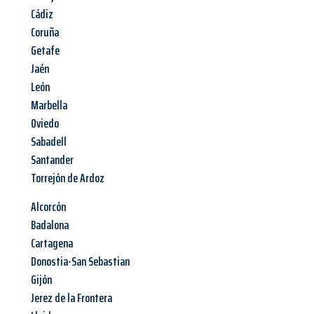
Cádiz
Coruña
Getafe
Jaén
León
Marbella
Oviedo
Sabadell
Santander
Torrejón de Ardoz
Alcorcón
Badalona
Cartagena
Donostia-San Sebastian
Gijón
Jerez de la Frontera