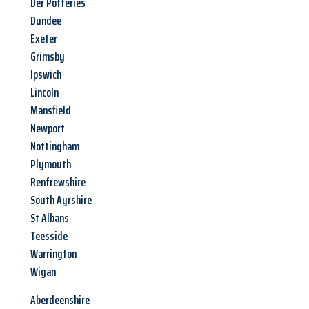
Der Potteries
Dundee
Exeter
Grimsby
Ipswich
Lincoln
Mansfield
Newport
Nottingham
Plymouth
Renfrewshire
South Ayrshire
St Albans
Teesside
Warrington
Wigan
Aberdeenshire