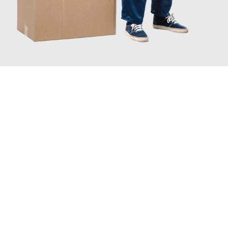
JETZT ANFRAGEN
Erleben Sie mit Umzugsmeister Wolf Aachen, wie
einfach und
stressfrei Ihr Umzug Aachen Aberdeen
sein kann. Unser
Expertenteam steht bereit, um Ihnen einen reibungslosen
Übergang in Ihr neues Zuhause zu garantieren.
Jetzt
unverbindliches Angebot
erhalten &