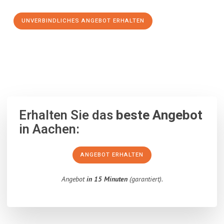
UNVERBINDLICHES ANGEBOT ERHALTEN
100% unverbindlich
– Garantiert eine Antwort
innerhalb von 15
Minuten
.
Erhalten Sie das
beste Angebot
in Aachen:
ANGEBOT ERHALTEN
Angebot
in 15 Minuten
(garantiert).