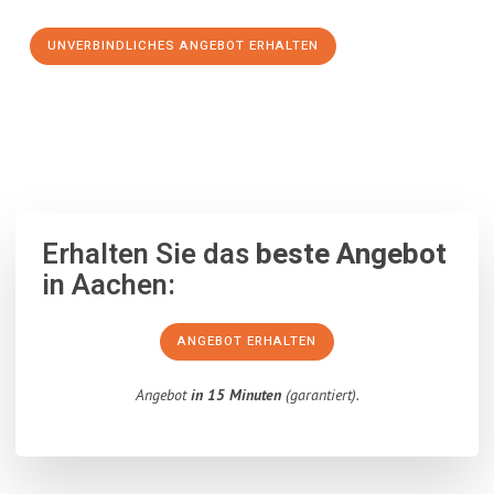
UNVERBINDLICHES ANGEBOT ERHALTEN
100% unverbindlich
– Garantiert eine Antwort
innerhalb von 15
Minuten
.
Erhalten Sie das
beste Angebot
in Aachen:
ANGEBOT ERHALTEN
Angebot
in 15 Minuten
(garantiert).