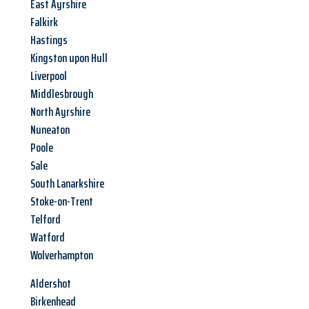
East Ayrshire
Falkirk
Hastings
Kingston upon Hull
Liverpool
Middlesbrough
North Ayrshire
Nuneaton
Poole
Sale
South Lanarkshire
Stoke-on-Trent
Telford
Watford
Wolverhampton
Aldershot
Birkenhead