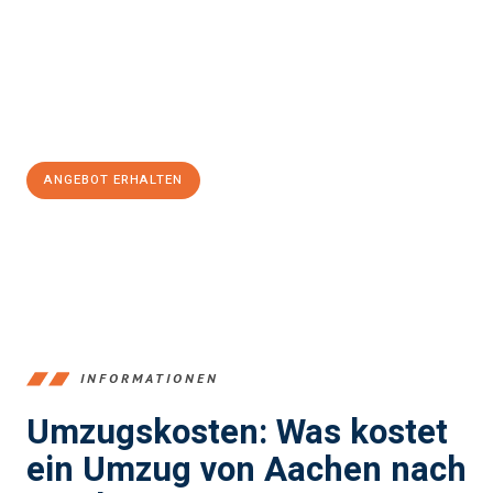
Expertenteam steht bereit, um Ihnen einen reibungslosen
Übergang in Ihr neues Zuhause zu garantieren.
Jetzt
unverbindliches Angebot
erhalten &
100€ sparen:
ANGEBOT ERHALTEN
+4915792653346
INFORMATIONEN
Umzugskosten: Was kostet
ein Umzug von Aachen nach