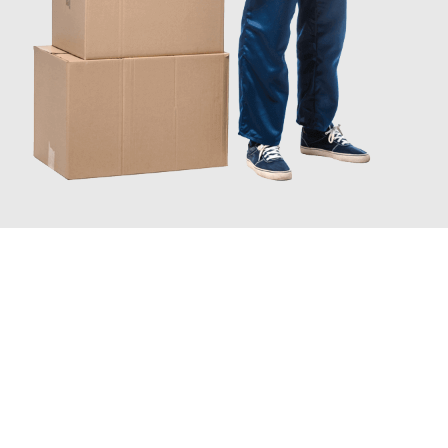
JETZT ANFRAGEN
Erleben Sie mit Umzugsmeister Wolf Aachen, wie
einfach und
stressfrei Ihr Umzug Aachen Northampton
sein kann. Unser