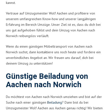
kannst.
Vertraue auf Umzugsmeister Wolf Aachen und profitiere von
unserem umfangreichen Know-how und unserer langjährigen
Erfahrung im Bereich Umzüge. Unser Ziel ist es, dass du dich bei
uns gut aufgehoben fühlst und dein Umzug von Aachen nach
Norwich reibungslos verläuft.
Wenn du einen günstigen Möbeltransport von Aachen nach
Norwich suchst, dann kontaktiere uns noch heute und fordere ein
unverbindliches Angebot an. Wir freuen uns darauf, dich bei
deinem Umzug zu unterstützen!
Günstige Beiladung von
Aachen nach Norwich
Du möchtest von Aachen nach Norwich umziehen und bist auf der
Suche nach einer günstigen
Beiladung
? Dann bist du bei
Umzugsmeister Wolf Aachen aus Aachen genau richtig! Wir bieten