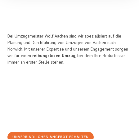
Bei Umzugsmeister Wolf Aachen sind wir spezialisiert auf die
Planung und Durchführung von Umzügen von Aachen nach
Norwich. Mit unserer Expertise und unserem Engagement sorgen
wir für einen
reibungslosen Umzug
, bei dem Ihre Bedürfnisse
immer an erster Stelle stehen.
UNVERBINDLICHES ANGEBOT ERHALTEN