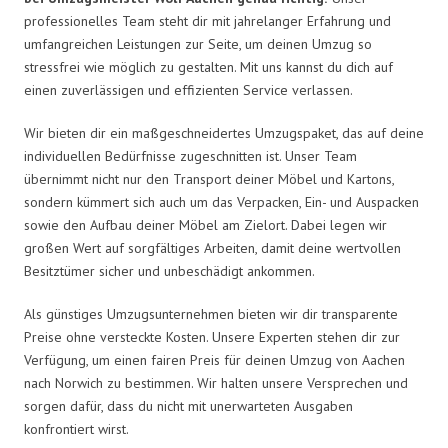
professionelles Team steht dir mit jahrelanger Erfahrung und
umfangreichen Leistungen zur Seite, um deinen Umzug so
stressfrei wie möglich zu gestalten. Mit uns kannst du dich auf
einen zuverlässigen und effizienten Service verlassen.
Wir bieten dir ein maßgeschneidertes Umzugspaket, das auf deine
individuellen Bedürfnisse zugeschnitten ist. Unser Team
übernimmt nicht nur den Transport deiner Möbel und Kartons,
sondern kümmert sich auch um das Verpacken, Ein- und Auspacken
sowie den Aufbau deiner Möbel am Zielort. Dabei legen wir
großen Wert auf sorgfältiges Arbeiten, damit deine wertvollen
Besitztümer sicher und unbeschädigt ankommen.
Als günstiges Umzugsunternehmen bieten wir dir transparente
Preise ohne versteckte Kosten. Unsere Experten stehen dir zur
Verfügung, um einen fairen Preis für deinen Umzug von Aachen
nach Norwich zu bestimmen. Wir halten unsere Versprechen und
sorgen dafür, dass du nicht mit unerwarteten Ausgaben
konfrontiert wirst.