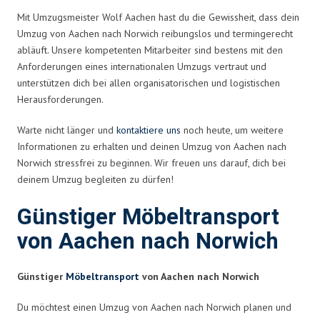
Mit Umzugsmeister Wolf Aachen hast du die Gewissheit, dass dein
Umzug von Aachen nach Norwich reibungslos und termingerecht
abläuft. Unsere kompetenten Mitarbeiter sind bestens mit den
Anforderungen eines internationalen Umzugs vertraut und
unterstützen dich bei allen organisatorischen und logistischen
Herausforderungen.
Warte nicht länger und
kontaktiere uns
noch heute, um weitere
Informationen zu erhalten und deinen Umzug von Aachen nach
Norwich stressfrei zu beginnen. Wir freuen uns darauf, dich bei
deinem Umzug begleiten zu dürfen!
Günstiger Möbeltransport
von Aachen nach Norwich
Günstiger
Möbeltransport
von Aachen nach Norwich
Du möchtest einen Umzug von Aachen nach Norwich planen und