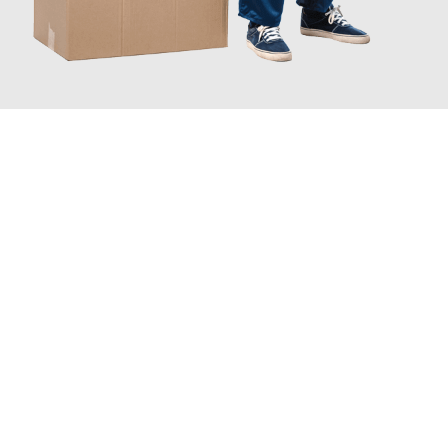
JETZT ANFRAGEN
Erleben Sie mit Umzugsmeister Wolf Aachen, wie
einfach und
stressfrei Ihr Umzug Aachen Norwich
sein kann. Unser
Expertenteam steht bereit, um Ihnen einen reibungslosen
Übergang in Ihr neues Zuhause zu garantieren.
Jetzt
unverbindliches Angebot
erhalten &
100€ sparen: