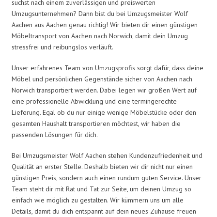
suchst nach einem zuverlässigen und preiswerten
Umzugsunternehmen? Dann bist du bei Umzugsmeister Wolf
Aachen aus Aachen genau richtig! Wir bieten dir einen günstigen
Möbeltransport von Aachen nach Norwich, damit dein Umzug
stressfrei und reibungslos verläuft.
Unser erfahrenes Team von Umzugsprofis sorgt dafür, dass deine
Möbel und persönlichen Gegenstände sicher von Aachen nach
Norwich transportiert werden. Dabei legen wir großen Wert auf
eine professionelle Abwicklung und eine termingerechte
Lieferung. Egal ob du nur einige wenige Möbelstücke oder den
gesamten Haushalt transportieren möchtest, wir haben die
passenden Lösungen für dich.
Bei Umzugsmeister Wolf Aachen stehen Kundenzufriedenheit und
Qualität an erster Stelle. Deshalb bieten wir dir nicht nur einen
günstigen Preis, sondern auch einen rundum guten Service. Unser
Team steht dir mit Rat und Tat zur Seite, um deinen Umzug so
einfach wie möglich zu gestalten. Wir kümmern uns um alle
Details, damit du dich entspannt auf dein neues Zuhause freuen