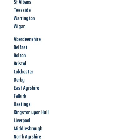
St Albans
Teesside
Warrington
Wigan
Aberdeenshire
Belfast
Bolton
Bristol
Colchester
Derby
East Ayrshire
Falkirk
Hastings
Kingston upon Hull
Liverpool
Middlesbrough
North Ayrshire