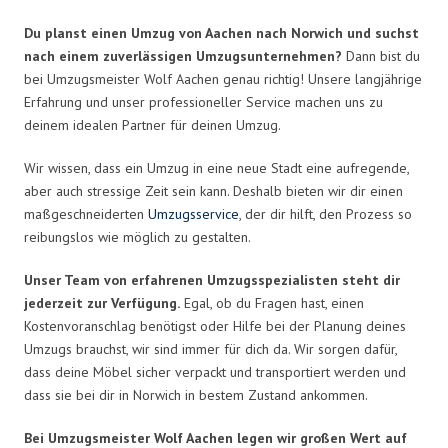
Du planst einen Umzug von Aachen nach Norwich und suchst
nach einem zuverlässigen Umzugsunternehmen?
Dann bist du
bei Umzugsmeister Wolf Aachen genau richtig! Unsere langjährige
Erfahrung und unser professioneller Service machen uns zu
deinem idealen Partner für deinen Umzug.
Wir wissen, dass ein Umzug in eine neue Stadt eine aufregende,
aber auch stressige Zeit sein kann. Deshalb bieten wir dir einen
maßgeschneiderten
Umzugsservice
, der dir hilft, den Prozess so
reibungslos wie möglich zu gestalten.
Unser Team von erfahrenen Umzugsspezialisten steht dir
jederzeit zur Verfügung.
Egal, ob du Fragen hast, einen
Kostenvoranschlag benötigst oder Hilfe bei der Planung deines
Umzugs brauchst, wir sind immer für dich da. Wir sorgen dafür,
dass deine Möbel sicher verpackt und transportiert werden und
dass sie bei dir in Norwich in bestem Zustand ankommen.
Bei Umzugsmeister Wolf Aachen legen wir großen Wert auf