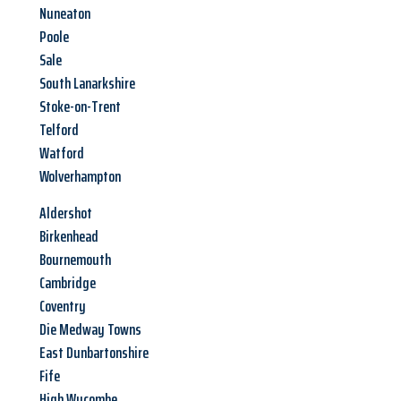
Nuneaton
Poole
Sale
South Lanarkshire
Stoke-on-Trent
Telford
Watford
Wolverhampton
Aldershot
Birkenhead
Bournemouth
Cambridge
Coventry
Die Medway Towns
East Dunbartonshire
Fife
High Wycombe