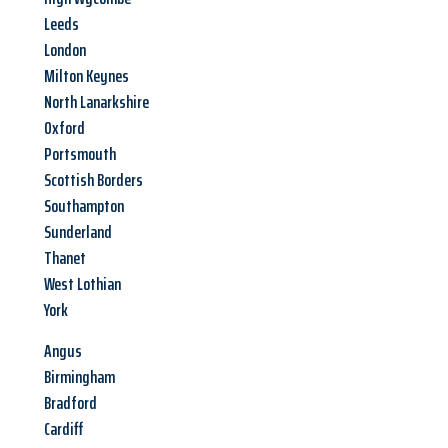
Leeds
London
Milton Keynes
North Lanarkshire
Oxford
Portsmouth
Scottish Borders
Southampton
Sunderland
Thanet
West Lothian
York
Angus
Birmingham
Bradford
Cardiff