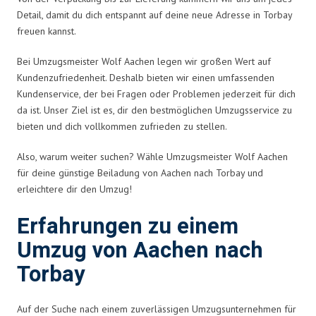
Detail, damit du dich entspannt auf deine neue Adresse in Torbay
freuen kannst.
Bei Umzugsmeister Wolf Aachen legen wir großen Wert auf
Kundenzufriedenheit. Deshalb bieten wir einen umfassenden
Kundenservice, der bei Fragen oder Problemen jederzeit für dich
da ist. Unser Ziel ist es, dir den bestmöglichen Umzugsservice zu
bieten und dich vollkommen zufrieden zu stellen.
Also, warum weiter suchen? Wähle Umzugsmeister Wolf Aachen
für deine günstige Beiladung von Aachen nach Torbay und
erleichtere dir den Umzug!
Erfahrungen zu einem
Umzug von Aachen nach
Torbay
Auf der Suche nach einem zuverlässigen Umzugsunternehmen für