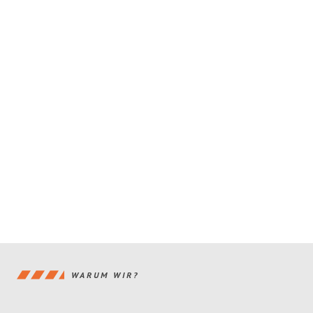
WARUM WIR?