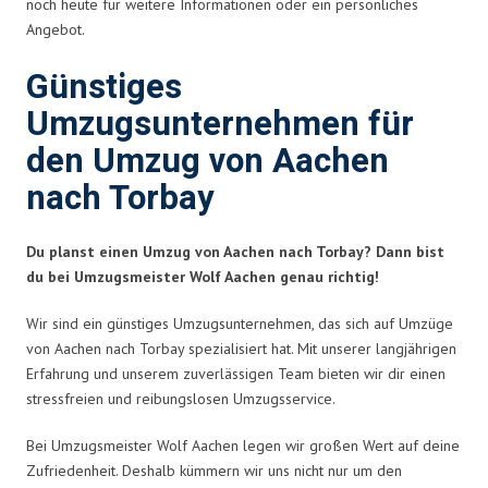
noch heute für weitere Informationen oder ein persönliches
Angebot.
Günstiges
Umzugsunternehmen für
den Umzug von Aachen
nach Torbay
Du planst einen Umzug von Aachen nach Torbay? Dann bist
du bei Umzugsmeister Wolf Aachen genau richtig!
Wir sind ein günstiges Umzugsunternehmen, das sich auf Umzüge
von Aachen nach Torbay spezialisiert hat. Mit unserer langjährigen
Erfahrung und unserem zuverlässigen Team bieten wir dir einen
stressfreien und reibungslosen Umzugsservice.
Bei Umzugsmeister Wolf Aachen legen wir großen Wert auf deine
Zufriedenheit. Deshalb kümmern wir uns nicht nur um den