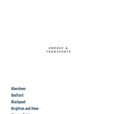
UMZÜGE &
TRANSPORTE
Aberdeen
Bedford
Blackpool
Brighton and Hove