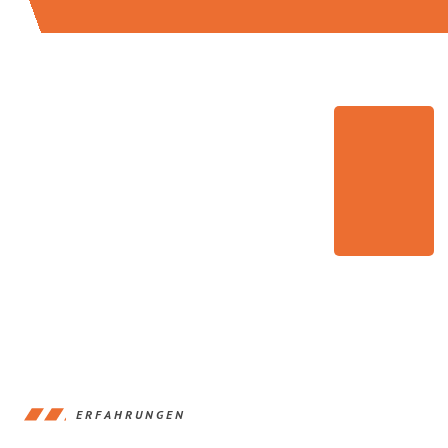
ERFAHRUNGEN