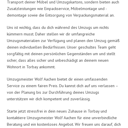
Transport deiner Möbel und Umzugskartons, sondern bieten auch
Zusatzleistungen wie Einpackservice, Möbelmontage und -
demontage sowie die Entsorgung von Verpackungsmaterial an.
Uns ist wichtig, dass du dich während des Umzugs um nichts
kümmern musst. Daher stellen wir dir umfangreiche
Umzugsmaterialien zur Verfügung und planen den Umzug gemäß
deinen individuellen Bedürfnissen. Unser geschultes Team geht
sorgfältig mit deinen persönlichen Gegenständen um und stellt
sicher, dass alles sicher und unbeschädigt an deinem neuen
Wohnort in Torbay ankommt.
Umzugsmeister Wolf Aachen bietet dir einen umfassenden
Service zu einem fairen Preis. Du kannst dich auf uns verlassen –
von der Planung bis zur Durchführung deines Umzugs
unterstützen wir dich kompetent und zuverlässig.
Starte jetzt stressfrei in dein neues Zuhause in Torbay und
kontaktiere Umzugsmeister Wolf Aachen für eine unverbindliche
Beratung und ein kostenloses Angebot. Wir freuen uns darauf, dich