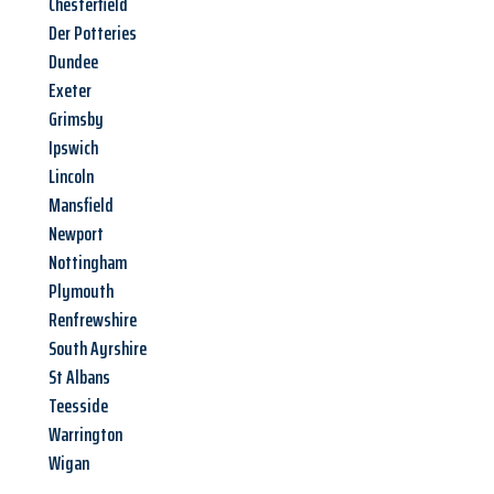
Chesterfield
Der Potteries
Dundee
Exeter
Grimsby
Ipswich
Lincoln
Mansfield
Newport
Nottingham
Plymouth
Renfrewshire
South Ayrshire
St Albans
Teesside
Warrington
Wigan