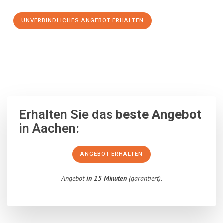
UNVERBINDLICHES ANGEBOT ERHALTEN
100% unverbindlich
– Garantiert eine Antwort
innerhalb von 15
Minuten
.
Erhalten Sie das
beste Angebot
in Aachen:
ANGEBOT ERHALTEN
Angebot
in 15 Minuten
(garantiert).