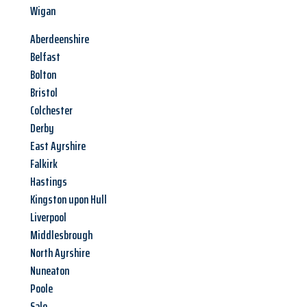
Wigan
Aberdeenshire
Belfast
Bolton
Bristol
Colchester
Derby
East Ayrshire
Falkirk
Hastings
Kingston upon Hull
Liverpool
Middlesbrough
North Ayrshire
Nuneaton
Poole
Sale