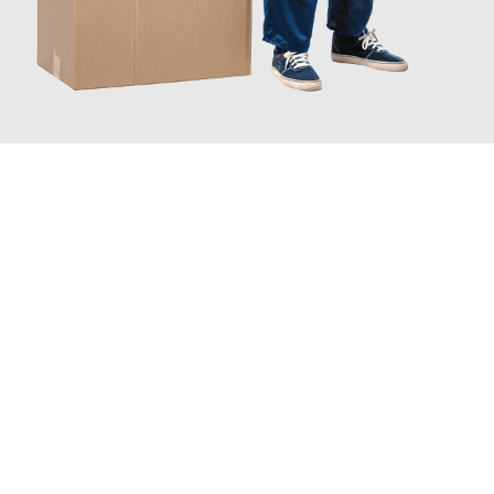
JETZT ANFRAGEN
Erleben Sie mit Umzugsmeister Wolf Aachen, wie
einfach und
stressfrei Ihr Umzug Aachen Teesside
sein kann. Unser
Expertenteam steht bereit, um Ihnen einen reibungslosen
Übergang in Ihr neues Zuhause zu garantieren.
Jetzt
unverbindliches Angebot
erhalten &