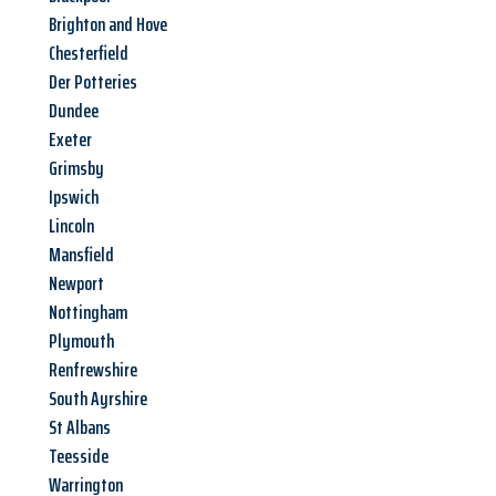
Brighton and Hove
Chesterfield
Der Potteries
Dundee
Exeter
Grimsby
Ipswich
Lincoln
Mansfield
Newport
Nottingham
Plymouth
Renfrewshire
South Ayrshire
St Albans
Teesside
Warrington