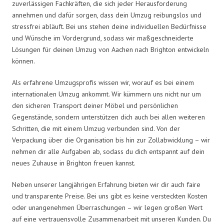
zuverlässigen Fachkräften, die sich jeder Herausforderung
annehmen und dafür sorgen, dass dein Umzug reibungslos und
stressfrei abläuft. Bei uns stehen deine individuellen Bedürfnisse
und Wünsche im Vordergrund, sodass wir maßgeschneiderte
Lösungen für deinen Umzug von Aachen nach Brighton entwickeln
können.
Als erfahrene Umzugsprofis wissen wir, worauf es bei einem
internationalen Umzug ankommt. Wir kümmern uns nicht nur um
den sicheren Transport deiner Möbel und persönlichen
Gegenstände, sondern unterstützen dich auch bei allen weiteren
Schritten, die mit einem Umzug verbunden sind. Von der
Verpackung über die Organisation bis hin zur Zollabwicklung – wir
nehmen dir alle Aufgaben ab, sodass du dich entspannt auf dein
neues Zuhause in Brighton freuen kannst.
Neben unserer langjährigen Erfahrung bieten wir dir auch faire
und transparente Preise. Bei uns gibt es keine versteckten Kosten
oder unangenehmen Überraschungen – wir legen großen Wert
auf eine vertrauensvolle Zusammenarbeit mit unseren Kunden. Du