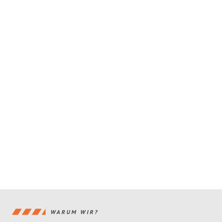
WARUM WIR?