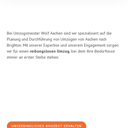
Bei Umzugsmeister Wolf Aachen sind wir spezialisiert auf die
Planung und Durchführung von Umzügen von Aachen nach
Brighton. Mit unserer Expertise und unserem Engagement sorgen
wir für einen
reibungslosen Umzug
, bei dem Ihre Bedürfnisse
immer an erster Stelle stehen.
UNVERBINDLICHES ANGEBOT ERHALTEN