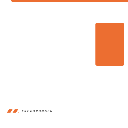
ERFAHRUNGEN