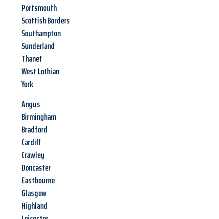
Portsmouth
Scottish Borders
Southampton
Sunderland
Thanet
West Lothian
York
Angus
Birmingham
Bradford
Cardiff
Crawley
Doncaster
Eastbourne
Glasgow
Highland
Leicester