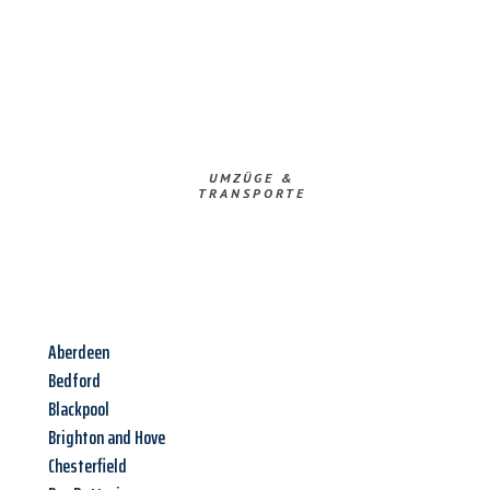
UMZÜGE &
TRANSPORTE
Aberdeen
Bedford
Blackpool
Brighton and Hove
Chesterfield