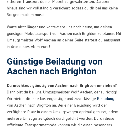
sicheren Transport deiner Möbel zu gewährleisten. Darüber
hinaus sind wir vollständig versichert, sodass du dir bei uns keine
Sorgen machen musst.
Warte nicht länger und kontaktiere uns noch heute, um deinen
günstigen Möbeltransport von Aachen nach Brighton zu planen. Mit
Umzugsmeister Wolf Aachen an deiner Seite startest du entspannt
in dein neues Abenteuer!
Günstige Beiladung von
Aachen nach Brighton
Du möchtest günstig von Aachen nach Brighton umziehen?
Dann bist du bei uns, Umzugsmeister Wolf Aachen, genau richtig!
Wir bieten dir eine kostengünstige und zuverlässige
Beiladung
von Aachen nach Brighton an. Bei einer Beiladung wird der
verfügbare Platz in einem Umzugswagen optimal genutzt, indem
mehrere Umzüge zeitgleich durchgeführt werden. Durch diese
effiziente Transportmethode können wir dir einen besonders