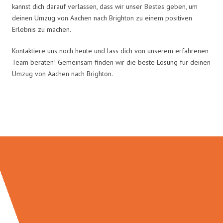
kannst dich darauf verlassen, dass wir unser Bestes geben, um
deinen Umzug von Aachen nach Brighton zu einem positiven
Erlebnis zu machen.
Kontaktiere uns noch heute und lass dich von unserem erfahrenen
Team beraten! Gemeinsam finden wir die beste Lösung für deinen
Umzug von Aachen nach Brighton.
Umzugsmeister Wolf in Zahlen: