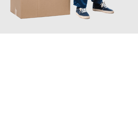
JETZT ANFRAGEN
Erleben Sie mit Umzugsmeister Wolf Aachen, wie
einfach und
stressfrei Ihr Umzug Aachen Moskau
sein kann. Unser
Expertenteam steht bereit, um Ihnen einen reibungslosen
Übergang in Ihr neues Zuhause zu garantieren.
Jetzt
unverbindliches Angebot
erhalten &
100€ sparen: