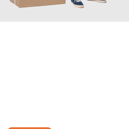
JETZT ANFRAGEN
Erleben Sie mit Umzugsmeister Wolf Aachen, wie
einfach und
stressfrei Ihr Umzug Aachen Schaan
sein kann. Unser
Expertenteam steht bereit, um Ihnen einen reibungslosen
Übergang in Ihr neues Zuhause zu garantieren.
Jetzt
unverbindliches Angebot
erhalten &
100€ sparen: