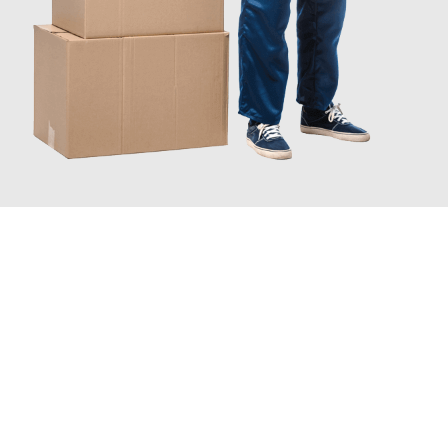
JETZT ANFRAGEN
Erleben Sie mit Umzugsmeister Wolf Aachen, wie
einfach und
stressfrei Ihr Umzug Aachen Sankt Petersburg
sein kann. Unser
Expertenteam steht bereit, um Ihnen einen reibungslosen