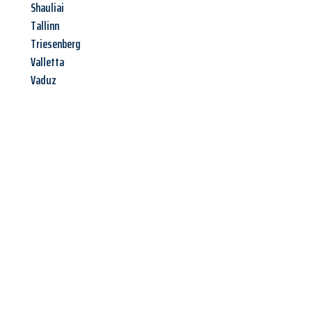
Shauliai
Tallinn
Triesenberg
Valletta
Vaduz
Jetzt anfragen &
Angebot
mit Best-Preis
erhalten!
Schicken Sie uns jetzt Ihre unverbindliche Anfrage und sichern
Sie sich Ihr
individuelles Umzugsangebot für Ihr Anliegen in
Aachen
zum Best-Preis! Nutzen Sie die Gelegenheit für einen
stressfreien Umzug
mit maximalem Komfort: