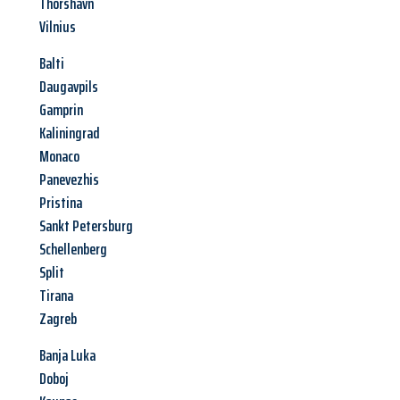
Thorshavn
Vilnius
Balti
Daugavpils
Gamprin
Kaliningrad
Monaco
Panevezhis
Pristina
Sankt Petersburg
Schellenberg
Split
Tirana
Zagreb
Banja Luka
Doboj