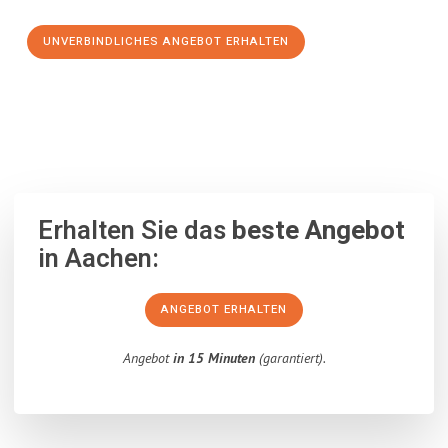
UNVERBINDLICHES ANGEBOT ERHALTEN
100% unverbindlich
– Garantiert eine Antwort
innerhalb von 15
Minuten
.
Erhalten Sie das
beste Angebot
in Aachen:
ANGEBOT ERHALTEN
Angebot
in 15 Minuten
(garantiert).