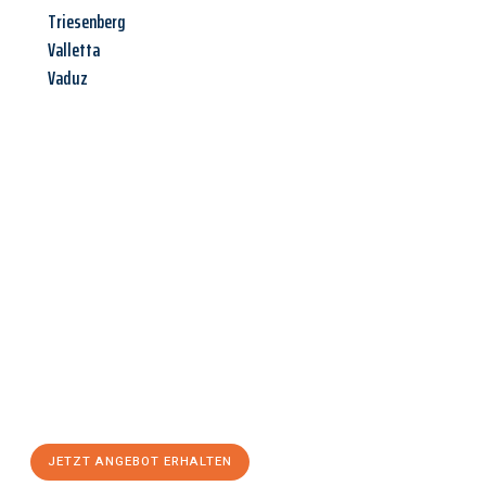
Triesenberg
Valletta
Vaduz
Jetzt anfragen &
Angebot
mit Best-Preis
erhalten!
Schicken Sie uns jetzt Ihre unverbindliche Anfrage und sichern
Sie sich Ihr
individuelles Umzugsangebot für Ihr Anliegen in
Aachen
zum Best-Preis! Nutzen Sie die Gelegenheit für einen
stressfreien Umzug
mit maximalem Komfort:
JETZT ANGEBOT ERHALTEN