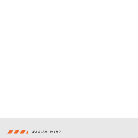
WARUM WIR?