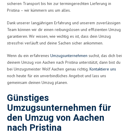
sicheren Transport bis hin zur termingerechten Lieferung in
Pristina – wir kümmern uns um alles.
Dank unserer langjährigen Erfahrung und unserem zuverlässigen
Team können wir dir einen reibungslosen und effizienten Umzug
garantieren. Wir wissen, wie wichtig es ist, dass dein Umzug
stressfrei verläuft und deine Sachen sicher ankommen.
Wenn du ein erfahrenes
Umzugsunternehmen
suchst, das dich bei
deinem Umzug von Aachen nach Pristina unterstützt, dann bist du
bei Umzugsmeister Wolf Aachen genau richtig.
Kontaktiere uns
noch heute für ein unverbindliches Angebot und lass uns
gemeinsam deinen Umzug planen.
Günstiges
Umzugsunternehmen für
den Umzug von Aachen
nach Pristina