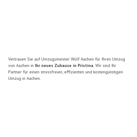
Vertrauen Sie auf Umzugsmeister Wolf Aachen für Ihren Umzug
von Aachen in
Ihr neues Zuhause in Pristina.
Wir sind Ihr
Partner für einen stressfreien, effizienten und kostengünstigen
Umzug in Aachen.