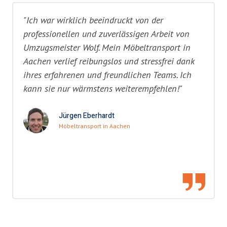
"Ich war wirklich beeindruckt von der
professionellen und zuverlässigen Arbeit von
Umzugsmeister Wolf. Mein Möbeltransport in
Aachen verlief reibungslos und stressfrei dank
ihres erfahrenen und freundlichen Teams. Ich
kann sie nur wärmstens weiterempfehlen!"
Jürgen Eberhardt
Möbeltransport in Aachen