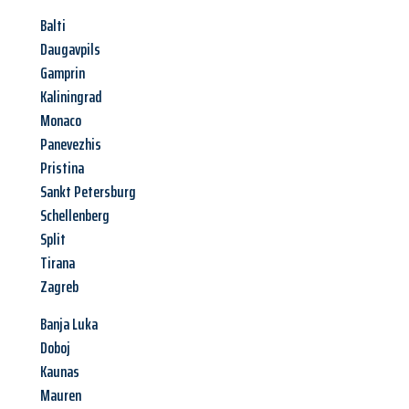
Balti
Daugavpils
Gamprin
Kaliningrad
Monaco
Panevezhis
Pristina
Sankt Petersburg
Schellenberg
Split
Tirana
Zagreb
Banja Luka
Doboj
Kaunas
Mauren