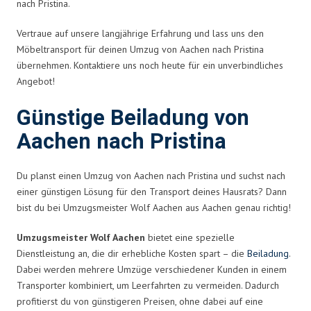
nach Pristina.
Vertraue auf unsere langjährige Erfahrung und lass uns den
Möbeltransport für deinen Umzug von Aachen nach Pristina
übernehmen. Kontaktiere uns noch heute für ein unverbindliches
Angebot!
Günstige Beiladung von
Aachen nach Pristina
Du planst einen Umzug von Aachen nach Pristina und suchst nach
einer günstigen Lösung für den Transport deines Hausrats? Dann
bist du bei Umzugsmeister Wolf Aachen aus Aachen genau richtig!
Umzugsmeister Wolf Aachen
bietet eine spezielle
Dienstleistung an, die dir erhebliche Kosten spart – die
Beiladung
.
Dabei werden mehrere Umzüge verschiedener Kunden in einem
Transporter kombiniert, um Leerfahrten zu vermeiden. Dadurch
profitierst du von günstigeren Preisen, ohne dabei auf eine