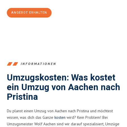
ANGEBOT ERHALTEN
+4915792653346
INFORMATIONEN
Umzugskosten: Was kostet
ein Umzug von Aachen nach
Pristina
Du planst einen Umzug von Aachen nach Pristina und möchtest
wissen, was dich das Ganze
kosten
wird? Kein Problem! Bei
Umzugsmeister Wolf Aachen sind wir darauf spezialisiert, Umzüge